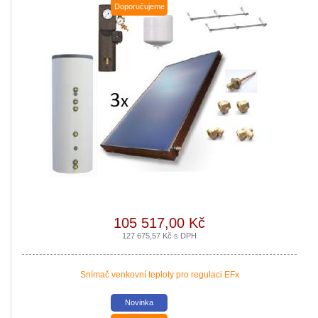
Doporučujeme
Nová zelená úsporám a Kotlíkové dotace snadno s PROPULS
SOLAR. Přijďte si pro informace o dotačních programech Nová
zelená úsporám a Kotlíkové dotace.
|
více zde ..
105 517,00 Kč
Podávání žádostí o poslední Kotlíkové dotace v
127 675,57 Kč s DPH
Královéhradeckém kraji bude pravděpodobně na podzim roku
2020. Nenechte si ujít dotaci až 127 500 Kč na nový zdroj pro
vytápění. Žádost o dotaci Vám zajistíme!
Snímač venkovní teploty pro regulaci EFx
|
více zde ..
Novinka