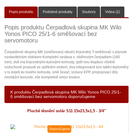
Popis produktu
Podobné produkty
Soubory
Videa (2)
Popis produktu Čerpadlová skupina MK Wilo
Yonos PICO 25/1-6 směšovací bez
servomotoru
Čerpadlové skupiny MK (směšovaný okruh) trojcestný T-směšovač s plynule
nastavitelným obtokem Kompletní sestava s oběhovým čerpadlem (180
mm), dvě ma trojcestnými kulovými kohouty, zpět nou klapkou včetně
vzduchové propusti ve zpětném vedení, dva integrované kon taktní teploměry
v ru kojeti ku lového kohoutu, smě šovač, izolace EPP, propojovací díly,
montážní konzole, vše kompletně smon továno.
K produktu Čerpadlová skupina MK Wilo Yonos PICO 25/1-
6 směšovací bez servomotoru doporučujeme
Ploché těsnění solár S11 15x23,5x1,5 - 3/4"
Doporučujeme