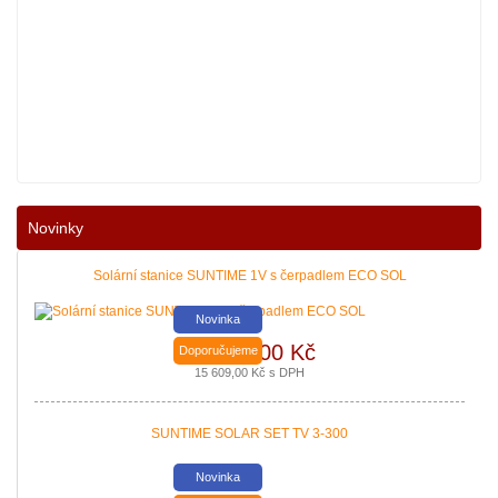
Nové podmínky dotací na nové solární systémy, tepelná čerpadla
Novinky
a kotle jsou vyhlášeny. Příjem žádostí začíná 12. 10. 2021.
Zajistěte si pro vás levnější a pohodlnější vytápění a provoz
domácnosti.
Solární stanice SUNTIME 1V s čerpadlem ECO SOL
|
více zde ..
Novinka
12 900,00 Kč
Doporučujeme
15 609,00 Kč s DPH
SUNTIME SOLAR SET TV 3-300
Novinka