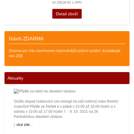
19 239,00 Kč s DPH
Detail zboží
Návrh ZDARMA
Zdarma pro Vás navrhneme nejvhodnější solární systém. Kontaktujte
nás ZDE
Aktuality
Snižte dopad rostoucích cen energií na váš rodinný nebo firemní
rozpočet! Přijďte ve čtvrtek a v pátek v 10.00 až 18.00 hodin a v
sobotu v 10.00 až 17.00 hodin 7. - 9. 10. 2021 na 26.
Pardubickou stavební výstavu.
|
více zde ..