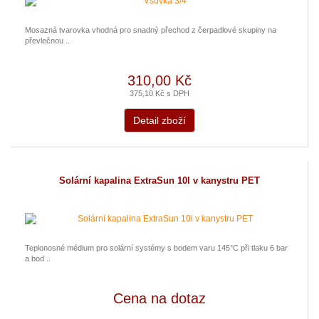
Mosazná tvarovka vhodná pro snadný přechod z čerpadlové skupiny na
převlečnou ..
310,00 Kč
375,10 Kč s DPH
Detail zboží
Solární kapalina ExtraSun 10l v kanystru PET
Teplonosné médium pro solární systémy s bodem varu 145°C při tlaku 6 bar
a bod ..
Cena na dotaz