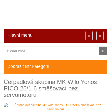
Hlavní menu
Toggle
Toggle
navigation
navigati
Zobrazit filtr kategorií
Čerpadlová skupina MK Wilo Yonos
PICO 25/1-6 směšovací bez
servomotoru