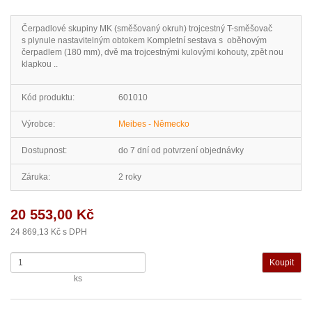
Čerpadlové skupiny MK (směšovaný okruh) trojcestný T-směšovač
s plynule nastavitelným obtokem Kompletní sestava s oběhovým
čerpadlem (180 mm), dvě ma trojcestnými kulovými kohouty, zpět nou
klapkou ..
Kód produktu:
601010
Výrobce:
Meibes - Německo
Dostupnost:
do 7 dní od potvrzení objednávky
Záruka:
2 roky
20 553,00 Kč
24 869,13 Kč s DPH
ks