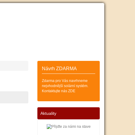
ESKÝCH
SOLÁRNÍCH KOLEKTORŮ
Zákazník
Košík (0)
Návrh ZDARMA
Zdarma pro Vás navrhneme
nejvhodnější solární systém.
Kontaktujte nás ZDE
Aktuality