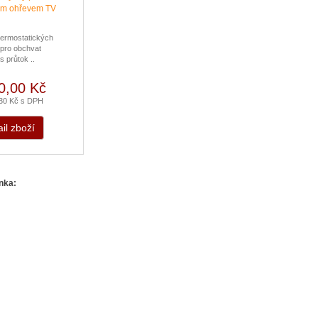
termostatických
 pro obchvat
 průtok ..
0,00 Kč
,30 Kč s DPH
il zboží
ánka: