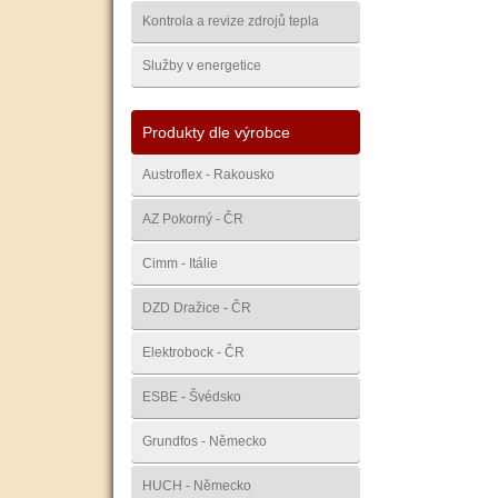
Kontrola a revize zdrojů tepla
Služby v energetice
Produkty dle výrobce
Austroflex - Rakousko
AZ Pokorný - ČR
Cimm - Itálie
DZD Dražice - ČR
Elektrobock - ČR
ESBE - Švédsko
Grundfos - Německo
HUCH - Německo