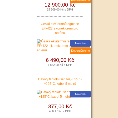
12 900,00 Kč
15 609,00 Kč s DPH
Česká ekvitermní regulace
EFx422 s konektorem pro
anténu
Nová zelená úsporám a Kotlíkové dotace snadno s PR
Novinka
|
více zde ..
Doporučujeme
6 490,00 Kč
7 852,90 Kč s DPH
Datový teplotní senzor, -55°C -
+125°C, kabel 5 metrů
Novinka
377,00 Kč
456,17 Kč s DPH
Podávání žádostí o poslední Kotlíkové dotace v Králo