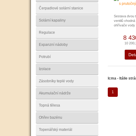
Čerpadlové solární stanice
Sestava dvou 
Solární kapaliny
ventilů vhodná
ohřívače vody s
Regulace
8 43
10 200
Expanzní nádoby
Deta
Potrubí
Izolace
Icma - Itálie str
Zásobníky teplé vody
1
Akumulační nádrže
Topná tělesa
Ohřev bazénu
Topenářský materiál