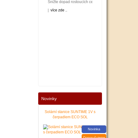
Snižte dopad rostoucích cen energií na váš rodinný neb
|
více zde ..
Nové podmínky dotací na nové solární systémy, tepelná 
Novinky
|
více zde ..
Solární stanice SUNTIME 1V s
čerpadlem ECO SOL
Novinka
Doporučujeme