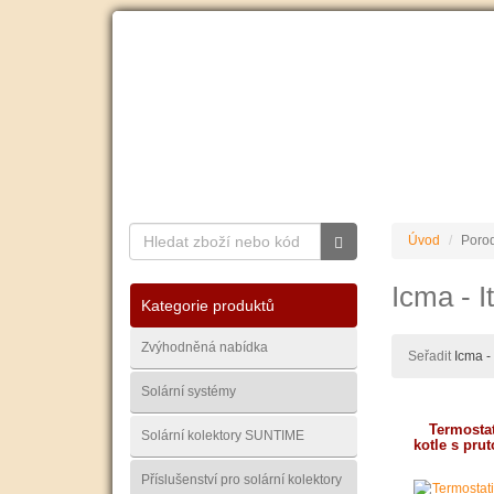
O nás
Ceník dopravy
Kontakty
Obchodní
Úvod
Porod
Icma - It
Kategorie produktů
Zvýhodněná nabídka
Seřadit
Icma - 
Solární systémy
Termosta
Solární kolektory SUNTIME
kotle s pr
Příslušenství pro solární kolektory