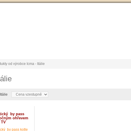
VÝROBCE Č
 podmínky
Vrácení / reklamace
Ke stažení
Stránky výrobce
ukty od výrobce Icma - Itálie
álie
Itálie
tický by pass
utočným ohřevem
TV