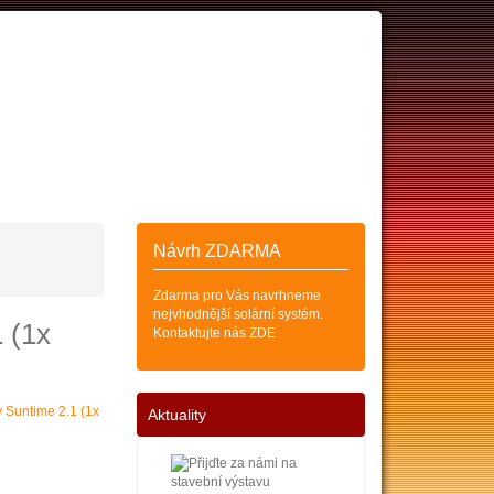
ESKÝCH
SOLÁRNÍCH KOLEKTORŮ
Zákazník
Košík (0)
Návrh ZDARMA
Zdarma pro Vás navrhneme
nejvhodnější solární systém.
1 (1x
Kontaktujte nás ZDE
Aktuality