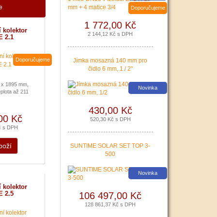
domácnosti.
e
Doporučujeme
|
více zde ..
1 772,00 Kč
 kolektor
2 144,12 Kč s DPH
 2.1
Doporučujeme
Jímka mosazná 140 mm pro
Nová zelená úsporám a
čidlo 6 mm, 1 / 2"
Kotlíkové dotace snadno s
 x 1895 mm,
PROPULS SOLAR. Přijďte
Novinka
plota až 211
si pro informace o
dotačních programech
430,00 Kč
Nová zelená úsporám a
00 Kč
Kotlíkové dotace.
520,30 Kč s DPH
č s DPH
|
více zde ..
boží
SUNTIME SOLAR SET TOP 3-
500
Novinka
 kolektor
 2.5
106 497,00 Kč
128 861,37 Kč s DPH
Podávání žádostí o