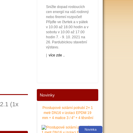
Snižte dopad rostoucích
cen energií na váš rodinný
nebo firemní rozpočet!
Přijďte ve čtvrtek a v pátek
v 10.00 až 18.00 hodin a v
sobotu v 10.00 až 17.00
hodin 7. - 9. 10. 2021 na
26. Pardubickou stavební
výstavu.
|
více zde ..
Novinky
Nové podmínky dotací na
nové solární systémy,
2.1 (1x
tepelná čerpadla a kotle
Prostupové solární potrubí 2× 1
jsou vyhlášeny. Příjem
metr DN16 v izolaci EPDM 19
žádostí začíná 12. 10.
mm + 4 matice 3 / 4" + 4 těsnění
2021. Zajistěte si pro vás
levnější a pohodlnější
Novinka
vytápění a provoz