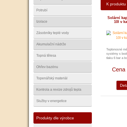
K produktu 
Potrubí
Solární ka
Izolace
10l v k
Zásobníky teplé vody
Akumulační nádrže
Teplonosné méd
systémy s bod
Topná tělesa
tlaku 6 bar a bo
Ohřev bazénu
Cena 
Topenářský materiál
Deta
Kontrola a revize zdrojů tepla
Služby v energetice
Produkty dle výrobce