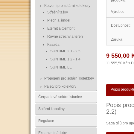
produktu:
Kotvení pro solární kolektory
Výrobce:
Střešní tašky
Plech a šindel
Dostupnost:
Eternit a Cembrit
Rovné střechy a terén
Záruka:
Fasáda
SUNTIME 2.1 - 2.5
9 550,00 
SUNTIME 1.2 - 1.4
11 555,50 Kč s 
SUNTIME LE
Propojení pro solární kolektory
Palety pro kolektory
Popis produkt
Čerpadlové solární stanice
Popis prod
Solární kapaliny
2.2)
Regulace
Sada dílů pro up
Expanzní nádoby