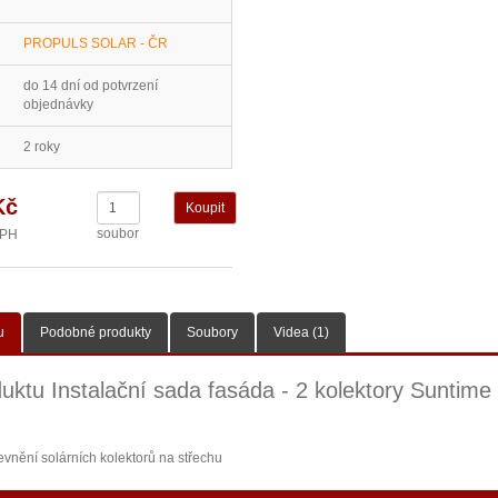
PROPULS SOLAR - ČR
do 14 dní od potvrzení
objednávky
2 roky
Kč
soubor
DPH
u
Podobné produkty
Soubory
Videa (1)
uktu Instalační sada fasáda - 2 kolektory Suntime 
evnění solárních kolektorů na střechu