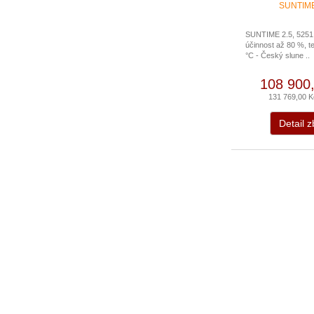
SUNTIME 2.5, 5251
účinnost až 80 %, te
°C - Český slune ..
108 900
131 769,00 
Detail z