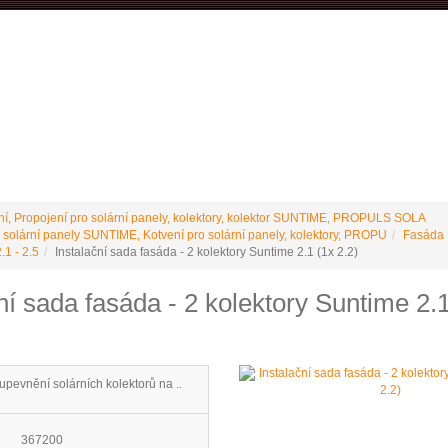
VÝROBCE Č
 podmínky
Vrácení / reklamace
Ke stažení
Stránky výrobce
ní, Propojení pro solární panely, kolektory, kolektor SUNTIME, PROPULS SOLA
 solární panely SUNTIME, Kotvení pro solární panely, kolektory, PROPU
Fasáda
1 - 2.5
Instalační sada fasáda - 2 kolektory Suntime 2.1 (1x 2.2)
ní sada fasáda - 2 kolektory Suntime 2.
upevnění solárních kolektorů na ..
367200