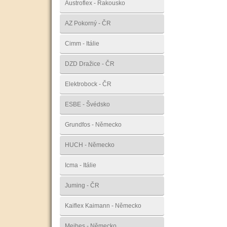
Austroflex - Rakousko
AZ Pokorný - ČR
Cimm - Itálie
DZD Dražice - ČR
Elektrobock - ČR
ESBE - Švédsko
Grundfos - Německo
HUCH - Německo
Icma - Itálie
Juming - ČR
Kaiflex Kaimann - Německo
Meibes - Německo