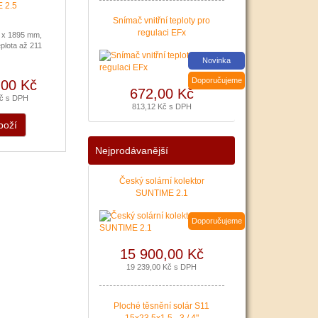
poslední Kotlíkové dotace
v Královéhradeckém kraji
Snímač vnitřní teploty pro
bude pravděpodobně na
regulaci EFx
 x 1895 mm,
podzim roku 2020.
plota až 211
Nenechte si ujít dotaci až
Novinka
127 500 Kč na nový zdroj
pro vytápění. Žádost o
Doporučujeme
,00 Kč
672,00 Kč
dotaci Vám zajistíme!
Kč s DPH
813,12 Kč s DPH
|
více zde ..
boží
Nejprodávanější
Český solární kolektor
SUNTIME 2.1
Doporučujeme
15 900,00 Kč
19 239,00 Kč s DPH
Ploché těsnění solár S11