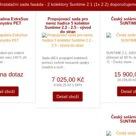
Instalační sada fasáda - 2 kolektory Suntime 2.1 (1x 2.2) doporučujem
palina ExtraSun
Propojovací sada pro
Český solární
anystru PET
nerez hadice 5 kolektor
SUNTIME
Suntime 2.2 - 2.5 - vývod
do stran
ium pro solární
SUNTIME 2.1, 1063
em varu 145°C při
účinnost až 80 %, te
Sada dílů k propojení kolektorů
d ..
°C - Český slune ..
pomocí svěrné mosazné spojky -
snadná a rych ..
na dotaz
15 900,
7 025,00 Kč
19 239,00 K
8 500,25 Kč s DPH
il zboží
Detail z
Detail zboží
Český solární
SUNTIME