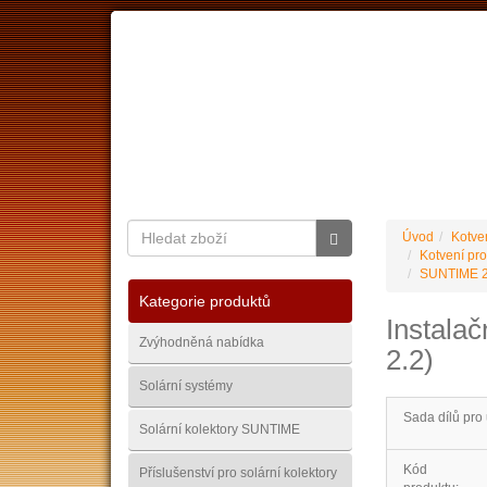
O nás
Ceník dopravy
Kontakty
Obchodní
Úvod
Kotve
Kotvení pro
SUNTIME 2.
Kategorie produktů
Instalač
Zvýhodněná nabídka
2.2)
Solární systémy
Sada dílů pro 
Solární kolektory SUNTIME
Kód
Příslušenství pro solární kolektory