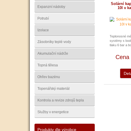
Solární ka
Expanzní nádoby
10l v k
Potrubí
Izolace
Teplonosné méd
systémy s bod
Zásobníky teplé vody
tlaku 6 bar a bo
Akumulační nádrže
Cena 
Topná tělesa
Deta
Ohřev bazénu
Topenářský materiál
Kontrola a revize zdrojů tepla
Služby v energetice
Produkty dle výrobce