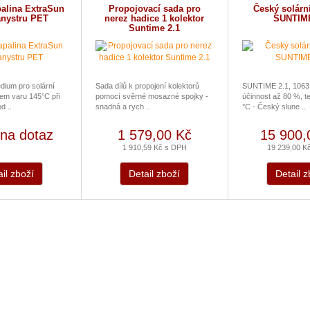
palina ExtraSun
Propojovací sada pro
Český solární
anystru PET
nerez hadice 1 kolektor
SUNTIME
Suntime 2.1
ium pro solární
Sada dílů k propojení kolektorů
SUNTIME 2.1, 1063
em varu 145°C při
pomocí svěrné mosazné spojky -
účinnost až 80 %, te
d ..
snadná a rych ..
°C - Český slune ..
na dotaz
1 579,00 Kč
15 900,
1 910,59 Kč s DPH
19 239,00 K
il zboží
Detail zboží
Detail z