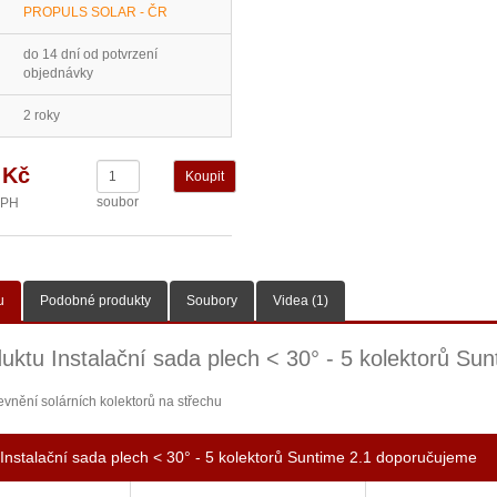
PROPULS SOLAR - ČR
do 14 dní od potvrzení
objednávky
2 roky
 Kč
soubor
DPH
u
Podobné produkty
Soubory
Videa (1)
uktu Instalační sada plech < 30° - 5 kolektorů Sun
evnění solárních kolektorů na střechu
Instalační sada plech < 30° - 5 kolektorů Suntime 2.1 doporučujeme