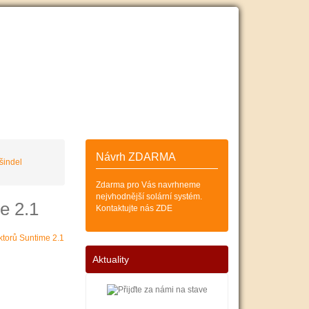
ESKÝCH
SOLÁRNÍCH KOLEKTORŮ
Zákazník
Košík (0)
Návrh ZDARMA
šindel
Zdarma pro Vás navrhneme
nejvhodnější solární systém.
e 2.1
Kontaktujte nás ZDE
Aktuality