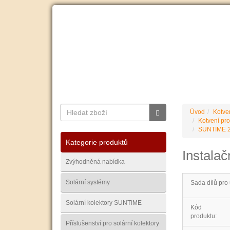
O nás
Ceník dopravy
Kontakty
Obchodní
Úvod
Kotve
Kotvení pro
SUNTIME 2
Kategorie produktů
Instalač
Zvýhodněná nabídka
Solární systémy
Sada dílů pro 
Solární kolektory SUNTIME
Kód
produktu:
Příslušenství pro solární kolektory