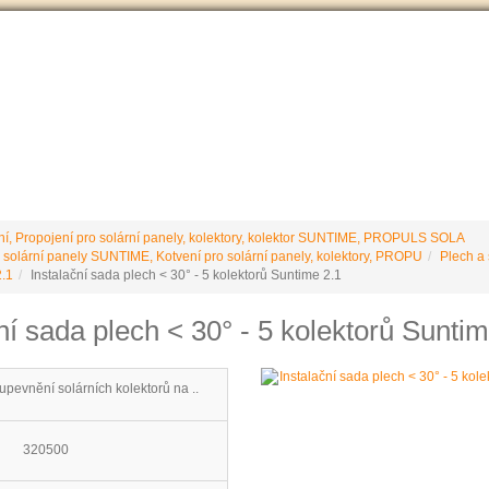
VÝROBCE Č
 podmínky
Vrácení / reklamace
Ke stažení
Stránky výrobce
ní, Propojení pro solární panely, kolektory, kolektor SUNTIME, PROPULS SOLA
 solární panely SUNTIME, Kotvení pro solární panely, kolektory, PROPU
Plech a 
.1
Instalační sada plech < 30° - 5 kolektorů Suntime 2.1
ní sada plech < 30° - 5 kolektorů Suntim
upevnění solárních kolektorů na ..
320500