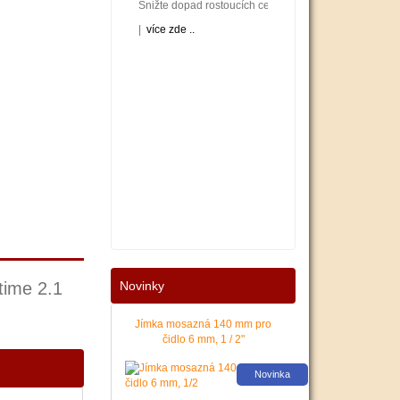
Snižte dopad rostoucích cen energií na váš rodinný neb
|
více zde ..
Nové podmínky dotací na nové solární systémy, tepelná 
time 2.1
Novinky
|
více zde ..
Jímka mosazná 140 mm pro
čidlo 6 mm, 1 / 2"
Novinka