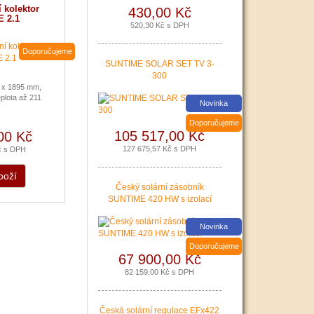
 kolektor
430,00 Kč
 2.1
520,30 Kč s DPH
Doporučujeme
SUNTIME SOLAR SET TV 3-
300
 x 1895 mm,
plota až 211
Nová zelená úsporám a Kotlíkové dotace snadno s PR
Novinka
|
více zde ..
Doporučujeme
105 517,00 Kč
00 Kč
127 675,57 Kč s DPH
č s DPH
boží
Český solární zásobník
SUNTIME 420 HW s izolací
Novinka
Doporučujeme
67 900,00 Kč
82 159,00 Kč s DPH
Podávání žádostí o poslední Kotlíkové dotace v Králo
Česká solární regulace EFx422