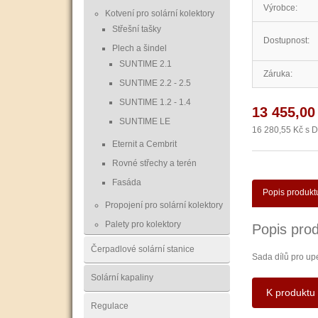
Výrobce:
Kotvení pro solární kolektory
Střešní tašky
Dostupnost:
Plech a šindel
SUNTIME 2.1
Záruka:
SUNTIME 2.2 - 2.5
SUNTIME 1.2 - 1.4
13 455,00
SUNTIME LE
16 280,55 Kč s 
Eternit a Cembrit
Rovné střechy a terén
Fasáda
Popis produkt
Propojení pro solární kolektory
Palety pro kolektory
Popis prod
Čerpadlové solární stanice
Sada dílů pro up
Solární kapaliny
K produktu 
Regulace