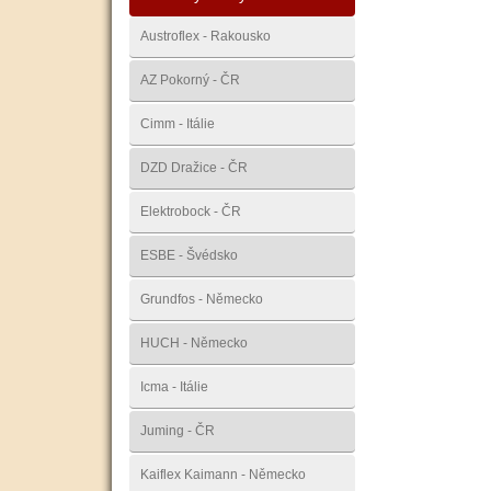
Austroflex - Rakousko
AZ Pokorný - ČR
Cimm - Itálie
DZD Dražice - ČR
Elektrobock - ČR
ESBE - Švédsko
Grundfos - Německo
HUCH - Německo
Icma - Itálie
Juming - ČR
Kaiflex Kaimann - Německo