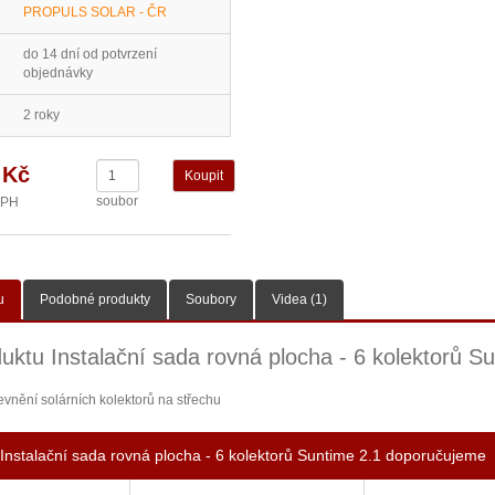
PROPULS SOLAR - ČR
do 14 dní od potvrzení
objednávky
2 roky
 Kč
soubor
DPH
u
Podobné produkty
Soubory
Videa (1)
uktu Instalační sada rovná plocha - 6 kolektorů S
evnění solárních kolektorů na střechu
Instalační sada rovná plocha - 6 kolektorů Suntime 2.1 doporučujeme