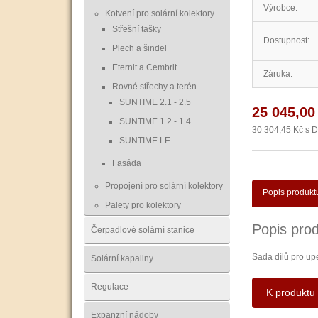
Výrobce:
Kotvení pro solární kolektory
Střešní tašky
Dostupnost:
Plech a šindel
Eternit a Cembrit
Záruka:
Rovné střechy a terén
SUNTIME 2.1 - 2.5
25 045,00
SUNTIME 1.2 - 1.4
30 304,45 Kč s 
SUNTIME LE
Fasáda
Propojení pro solární kolektory
Popis produkt
Palety pro kolektory
Popis prod
Čerpadlové solární stanice
Sada dílů pro up
Solární kapaliny
Regulace
K produktu 
Expanzní nádoby