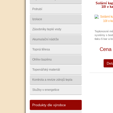
Solární ka
10l v k
Potrubí
Izolace
Zásobníky teplé vody
Teplonosné méd
systémy s bod
tlaku 6 bar a bo
Akumulační nádrže
Cena 
Topná tělesa
Ohřev bazénu
Deta
Topenářský materiál
Kontrola a revize zdrojů tepla
Služby v energetice
Produkty dle výrobce