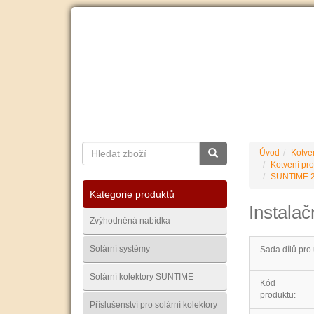
O nás
Ceník dopravy
Kontakty
Obchodní
Úvod
Kotve
Kotvení pro
SUNTIME 2.
Kategorie produktů
Instalač
Zvýhodněná nabídka
Solární systémy
Sada dílů pro 
Solární kolektory SUNTIME
Kód
produktu:
Příslušenství pro solární kolektory