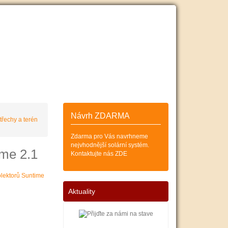
ESKÝCH
SOLÁRNÍCH KOLEKTORŮ
Zákazník
Košík (0)
Návrh ZDARMA
řechy a terén
Zdarma pro Vás navrhneme
nejvhodnější solární systém.
ime 2.1
Kontaktujte nás ZDE
Aktuality