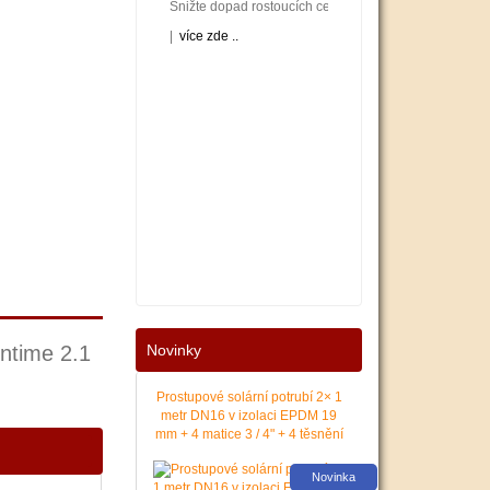
Snižte dopad rostoucích cen energií na váš rodinný neb
|
více zde ..
Nové podmínky dotací na nové solární systémy, tepelná 
untime 2.1
Novinky
|
více zde ..
Prostupové solární potrubí 2× 1
metr DN16 v izolaci EPDM 19
mm + 4 matice 3 / 4" + 4 těsnění
Novinka