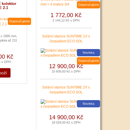
 kolektor
Doporučujeme
 2.1
1 772,00 Kč
2 144,12 Kč s DPH
Doporučujeme
 x 1895 mm,
Solární stanice SUNTIME 1V s
plota až 211
Nová zelená úsporám a Kotlíkové dotace snadno s PR
čerpadlem ECO SOL
|
více zde ..
Novinka
00 Kč
Doporučujeme
č s DPH
12 900,00 Kč
15 609,00 Kč s DPH
boží
Solární stanice SUNTIME 2V s
čerpadlem ECO SOL
Novinka
14 900,00 Kč
18 029,00 Kč s DPH
Podávání žádostí o poslední Kotlíkové dotace v Králo