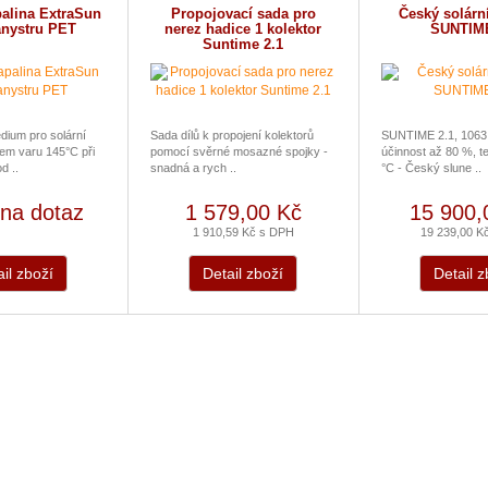
palina ExtraSun
Propojovací sada pro
Český solární
anystru PET
nerez hadice 1 kolektor
SUNTIME
Suntime 2.1
ium pro solární
Sada dílů k propojení kolektorů
SUNTIME 2.1, 1063
em varu 145°C při
pomocí svěrné mosazné spojky -
účinnost až 80 %, te
d ..
snadná a rych ..
°C - Český slune ..
na dotaz
1 579,00 Kč
15 900,
1 910,59 Kč s DPH
19 239,00 K
il zboží
Detail zboží
Detail z