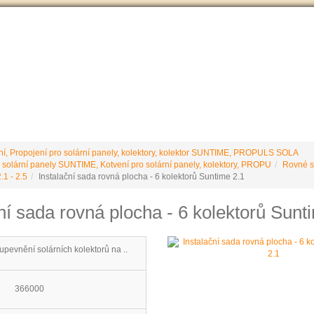
VÝROBCE Č
 podmínky
Vrácení / reklamace
Ke stažení
Stránky výrobce
ní, Propojení pro solární panely, kolektory, kolektor SUNTIME, PROPULS SOLA
 solární panely SUNTIME, Kotvení pro solární panely, kolektory, PROPU
Rovné st
1 - 2.5
Instalační sada rovná plocha - 6 kolektorů Suntime 2.1
ní sada rovná plocha - 6 kolektorů Sunt
upevnění solárních kolektorů na ..
366000