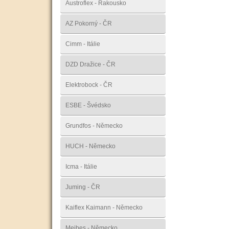
Austroflex - Rakousko
AZ Pokorný - ČR
Cimm - Itálie
DZD Dražice - ČR
Elektrobock - ČR
ESBE - Švédsko
Grundfos - Německo
HUCH - Německo
Icma - Itálie
Juming - ČR
Kaiflex Kaimann - Německo
Meibes - Německo