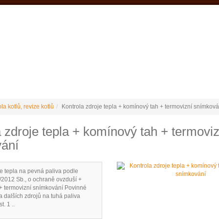
VÝROBCE Č
 podmínky
Vrácení / reklamace
Ke stažení
Stránky výrobce
la kotlů, revize kotlů
Kontrola zdroje tepla + komínový tah + termovizní snímková
 zdroje tepla + komínový tah + termoviz
ání
e tepla na pevná paliva podle
/2012 Sb., o ochraně ovzduší +
+ termovizní snímkování Povinné
 a dalších zdrojů na tuhá paliva
. 1 ..