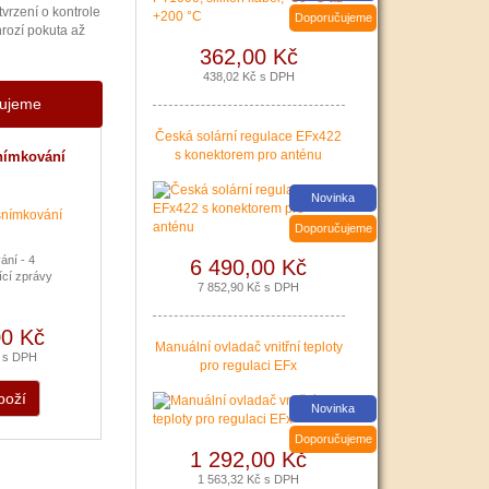
vrzení o kontrole
Doporučujeme
rozí pokuta až
362,00 Kč
438,02 Kč s DPH
čujeme
Česká solární regulace EFx422
Nová zelená úsporám a Kotlíkové dotace snadno s PR
s konektorem pro anténu
nímkování
|
více zde ..
Novinka
Doporučujeme
ání - 4
6 490,00 Kč
ící zprávy
7 852,90 Kč s DPH
00 Kč
Manuální ovladač vnitřní teploty
č s DPH
pro regulaci EFx
boží
Novinka
Doporučujeme
1 292,00 Kč
1 563,32 Kč s DPH
Podávání žádostí o poslední Kotlíkové dotace v Králo