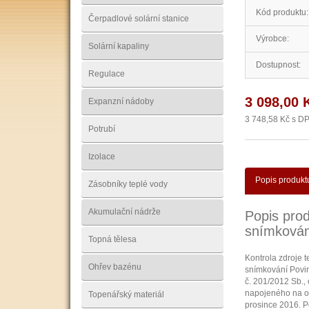
Kód produktu:
Čerpadlové solární stanice
Výrobce:
Solární kapaliny
Dostupnost:
Regulace
3 098,00 
Expanzní nádoby
3 748,58 Kč s D
Potrubí
Izolace
Popis produkt
Zásobníky teplé vody
Akumulační nádrže
Popis prod
snímkován
Topná tělesa
Kontrola zdroje 
Ohřev bazénu
snímkování Povinn
č. 201/2012 Sb.,
napojeného na oto
Topenářský materiál
prosince 2016. Po