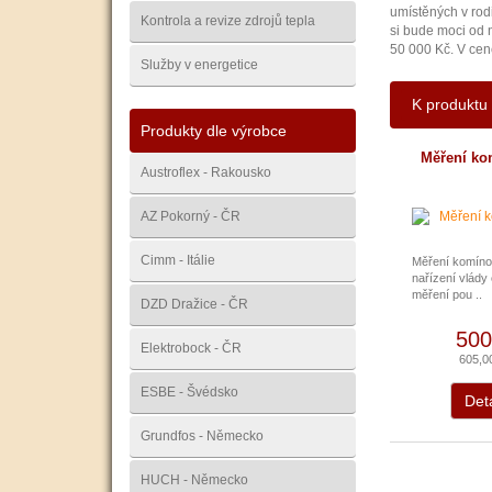
umístěných v rod
Kontrola a revize zdrojů tepla
si bude moci od 
50 000 Kč. V cen
Služby v energetice
K produktu 
Produkty dle výrobce
Měření ko
Austroflex - Rakousko
AZ Pokorný - ČR
Cimm - Itálie
Měření komíno
nařízení vlády
měření pou ..
DZD Dražice - ČR
500
Elektrobock - ČR
605,0
ESBE - Švédsko
Deta
Grundfos - Německo
HUCH - Německo