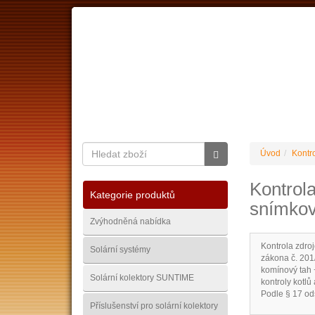
O nás
Ceník dopravy
Kontakty
Obchodní
Úvod
Kontro
Kontrola
Kategorie produktů
snímkov
Zvýhodněná nabídka
Kontrola zdroj
Solární systémy
zákona č. 201
komínový tah 
Solární kolektory SUNTIME
kontroly kotlů
Podle § 17 odst
Příslušenství pro solární kolektory