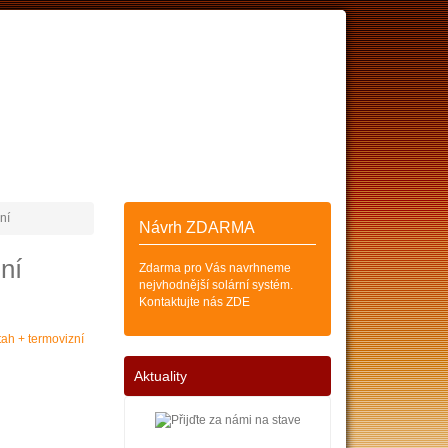
ESKÝCH
SOLÁRNÍCH KOLEKTORŮ
Zákazník
Košík (0)
ní
Návrh ZDARMA
ní
Zdarma pro Vás navrhneme
nejvhodnější solární systém.
Kontaktujte nás ZDE
Aktuality