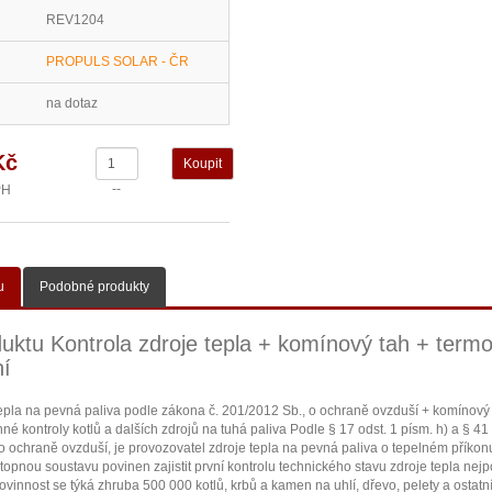
REV1204
PROPULS SOLAR - ČR
na dotaz
Kč
--
PH
u
Podobné produkty
uktu Kontrola zdroje tepla + komínový tah + termo
í
tepla na pevná paliva podle zákona č. 201/2012 Sb., o ochraně ovzduší + komínový 
é kontroly kotlů a dalších zdrojů na tuhá paliva Podle § 17 odst. 1 písm. h) a § 41
 o ochraně ovzduší, je provozovatel zdroje tepla na pevná paliva o tepelném příko
pnou soustavu povinen zajistit první kontrolu technického stavu zdroje tepla nejp
vinnost se týká zhruba 500 000 kotlů, krbů a kamen na uhlí, dřevo, pelety a ostatn