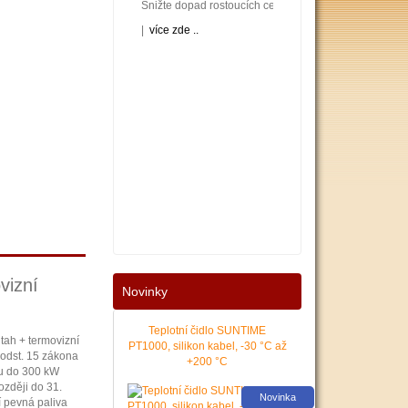
Snižte dopad rostoucích cen energií na váš rodinný neb
|
více zde ..
Nové podmínky dotací na nové solární systémy, tepelná 
vizní
Novinky
|
více zde ..
Teplotní čidlo SUNTIME
tah + termovizní
PT1000, silikon kabel, -30 °C až
 odst. 15 zákona
+200 °C
nu do 300 kW
ozději do 31.
Novinka
í pevná paliva