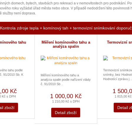
inných domech, bytech, stavbách pro rekreaci a v nemovitostech pro podnikání. Pot
nového roku vyžádat úřad města nebo obce. V případě nedodržení této povinnosti h
ě služby není doprava.
Kontrola zdroje tepla + komínový tah + termovizní snímkování doporu
mínového tahu
Měření komínového tahu a
Termovizní s
analýza spalin
vého tahu podle
Termovizní snímkov
 č. 91/2010 Sb. K
snímky, bez Hodnot
Měření komínového tahu a
Hodnotící zprávu j ..
analýza spalin podle nařízení vlády
č. 91/2010 Sb ..
,00 Kč
1 500,
1 000,00 Kč
0 Kč s DPH
1 815,00 K
1 210,00 Kč s DPH
il zboží
Detail z
Detail zboží