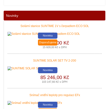
Nové podmínky dotací na nové solární systémy, tepelná čerpadla a kotle jso
Novinky
|
více zde ..
Solární stanice SUNTIME 1V s čerpadlem ECO SOL
Novinka
12 900,00 Kč
Doporučujeme
15 609,00 Kč s DPH
SUNTIME SOLAR SET TV 2-200
Novinka
85 246,00 Kč
Nová zelená úsporám a Kotlíkové dotace snadno s PROPULS SOLAR. Přijď
103 147,66 Kč s DPH
|
více zde ..
Snímač vnitřní teploty pro regulaci EFx
Novinka