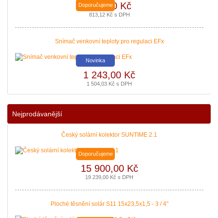
672,00 Kč
Doporučujeme
813,12 Kč s DPH
Snímač venkovní teploty pro regulaci EFx
Novinka
1 243,00 Kč
1 504,03 Kč s DPH
Podávání žádostí o poslední Kotlíkové dotace v Královéhradeckém kraji b
|
více zde ..
Nejprodávanější
Český solární kolektor SUNTIME 2.1
Doporučujeme
15 900,00 Kč
19 239,00 Kč s DPH
Ploché těsnění solár S11 15x23,5x1,5 - 3 / 4"