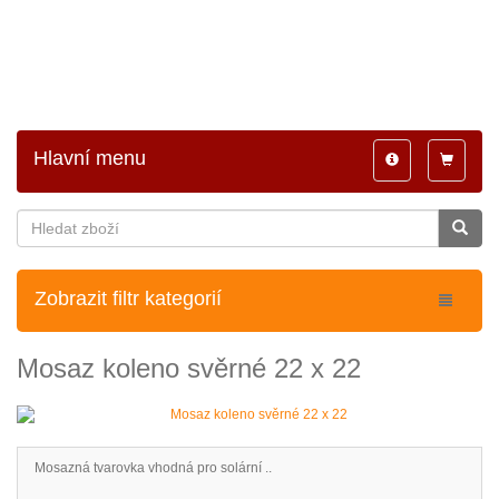
Hlavní menu
Toggle
Toggle
navigation
navigatio
Zobrazit filtr kategorií
Mosaz koleno svěrné 22 x 22
Mosazná tvarovka vhodná pro solární ..