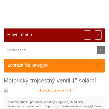
Hlavní menu
Toggle
Toggle
navigation
navigati
Zobrazit filtr kategorií
Motorický trojcestný ventil 1" solární
Kontrola průtoku pro různé kapaliny v topných, chladicích,
klimatizačních systémech. Lze použít pro různá média (voda, glykolové