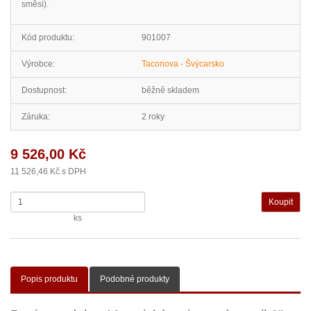
směsi).
Kód produktu:
901007
Výrobce:
Taconova - Švýcarsko
Dostupnost:
běžně skladem
Záruka:
2 roky
9 526,00 Kč
11 526,46 Kč s DPH
ks
Popis produktu
Podobné produkty