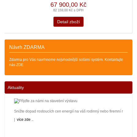
67 900,00 Kč
82 159,00 Kč s DPH
Detail zboží
Návrh ZDARMA
Zdarma pro Vás navrhneme nejvhodnější solární systém. Kontaktujte
nás ZDE
Aktuality
Snižte dopad rostoucích cen energií na váš rodinný nebo firemní rozpočet! 
|
více zde ..