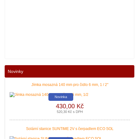
Nové podmínky dotací na nové solární systémy, tepelná čerpadla a kotle jso
Novinky
|
více zde ..
Jímka mosazná 140 mm pro čidlo 6 mm, 1 / 2"
Novinka
430,00 Kč
520,30 Kč s DPH
Solární stanice SUNTIME 2V s čerpadlem ECO SOL