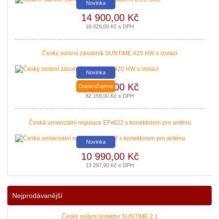
Novinka
14 900,00 Kč
Nová zelená úsporám a Kotlíkové dotace snadno s PROPULS SOLAR. Přijď
18 029,00 Kč s DPH
|
více zde ..
Český solární zásobník SUNTIME 420 HW s izolací
Novinka
67 900,00 Kč
Doporučujeme
82 159,00 Kč s DPH
Česká univerzální regulace EFx622 s konektorem pro anténu
Novinka
10 990,00 Kč
13 297,90 Kč s DPH
Podávání žádostí o poslední Kotlíkové dotace v Královéhradeckém kraji b
|
více zde ..
Nejprodávanější
Český solární kolektor SUNTIME 2.1