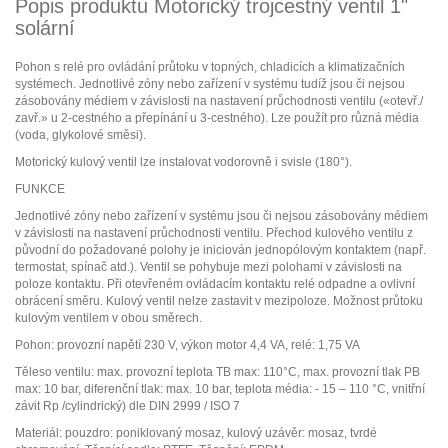
Popis produktu Motorický trojcestný ventil 1"
solární
Pohon s relé pro ovládání průtoku v topných, chladicích a klimatizačních
systémech. Jednotlivé zóny nebo zařízení v systému tudíž jsou či nejsou
zásobovány médiem v závislosti na nastavení průchodnosti ventilu («otevř./
zavř.» u 2-cestného a přepínání u 3-cestného). Lze použít pro různá média
(voda, glykolové směsi).
Motorický kulový ventil lze instalovat vodorovně i svisle (180°).
FUNKCE
Jednotlivé zóny nebo zařízení v systému jsou či nejsou zásobovány médiem
v závislosti na nastavení průchodnosti ventilu. Přechod kulového ventilu z
původní do požadované polohy je iniciován jednopólovým kontaktem (např.
termostat, spínač atd.). Ventil se pohybuje mezi polohami v závislosti na
poloze kontaktu. Při otevřeném ovládacím kontaktu relé odpadne a ovlivní
obrácení směru. Kulový ventil nelze zastavit v mezipoloze. Možnost průtoku
kulovým ventilem v obou směrech.
Pohon: provozní napětí 230 V, výkon motor 4,4 VA, relé: 1,75 VA
Těleso ventilu: max. provozní teplota TB max: 110°C, max. provozní tlak PB
max: 10 bar, diferenční tlak: max. 10 bar, teplota média: - 15 – 110 °C, vnitřní
závit Rp /cylindrický) dle DIN 2999 / ISO 7
Materiál: pouzdro: poniklovaný mosaz, kulový uzávěr: mosaz, tvrdé