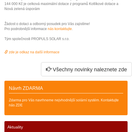
144 000 Kč je celková maximální dotace z programů Kotlíkové dotace a
Nová zelená úsporám
Žádost o dotaci a odborný posudek pro Vás zajistíme!
Pro podrobnější informace
nás kontaktujte
.
Tým společnosti PROPULS SOLAR s.r.o.
zde je odkaz na další informace
Všechny novinky naleznete zde
Návrh ZDARMA
Zdarma pro Vás navrhneme nejvhodnější solární systém. Kontaktujte
nás ZDE
Aktuality