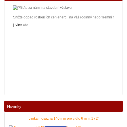
Snižte dopad rostoucích cen energií na váš rodinný nebo firemní rozpočet! 
|
více zde ..
Nové podmínky dotací na nové solární systémy, tepelná čerpadla a kotle jso
Novinky
|
více zde ..
Jímka mosazná 140 mm pro čidlo 6 mm, 1 / 2"