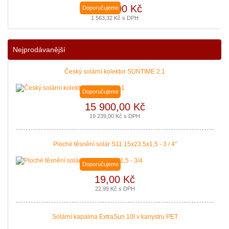
1 292,00 Kč
Doporučujeme
1 563,32 Kč s DPH
Podávání žádostí o poslední Kotlíkové dotace v Královéhradeckém kraji b
|
více zde ..
Nejprodávanější
Český solární kolektor SUNTIME 2.1
Doporučujeme
15 900,00 Kč
19 239,00 Kč s DPH
Ploché těsnění solár S11 15x23,5x1,5 - 3 / 4"
Doporučujeme
19,00 Kč
22,99 Kč s DPH
Solární kapalina ExtraSun 10l v kanystru PET