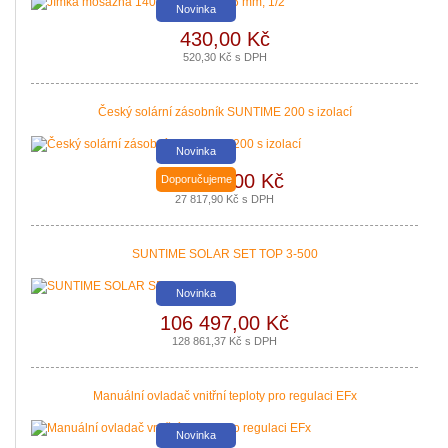
Novinka
430,00 Kč
520,30 Kč s DPH
Český solární zásobník SUNTIME 200 s izolací
Novinka
22 990,00 Kč
Doporučujeme
Nová zelená úsporám a Kotlíkové dotace snadno s PROPULS SOLAR. Přijď
27 817,90 Kč s DPH
|
více zde ..
SUNTIME SOLAR SET TOP 3-500
Novinka
106 497,00 Kč
128 861,37 Kč s DPH
Manuální ovladač vnitřní teploty pro regulaci EFx
Novinka