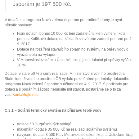
úsporám je 197 500 Kč.
V dotačním programu Nová zelená úsporám pro rodinné domy je nyní
několik novinek:
Fixní dotační bonus 10 000 Kč těm žadatelům, kteří vyměnili kotel
pomocí Kotlíkové dotace na základě schválené žádosti podané po 4.
9. 2017.
Dotace na rozšíření stávajícího solárního systému na ohřev vody o
využití tepla na vytápění.
V Moravskoslezském a Ústeckém kraji jsou dotační příspěvky vyšší o
10 %.
Dotace je stále 50 % z ceny realizace. Ministerstvo životního prostředí a
Státní fond životního prostředí ČR vydalo pozměněné podmínky dotačního
programu Nová zelená úsporám s účinností od 4. 9. 2017. S podklady pro
dotaci a s podáním žádosti nemusíte mít starost, postaráme se o to za
vás!
Kontaktujte nás.
C.3.1 – Solární termický systém na přípravu teplé vody
dotace 50 % způsobilých výdajů
maximální dotace 35 000 Kč na realizaci solárního systému
navýšení dotace 3 500 Kč v Moravskoslezském kraji a Ústeckém kraji