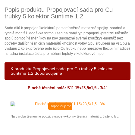
Popis produktu Propojovací sada pro Cu
trubky 5 kolektor Suntime 1.2
Sada dílů k propojení kolektorů pomocí svěrné mosazné spojky -snadná a
rychlá montáž, dodávka formou sad na daný typ propojení -precizní utěsnění
spojů pomocí těsnění kov na kov (mosazné svěrné kroužky) -montáž bez
potřeby dalších těsnících materiálů -možnost volby typu šroubení na vstupu a
výstupu z kolektorového pole (pro Cu trubku nebo nerezové flexibilní hadice)
-snadná instalace čidla pro měření teploty v kolektorovém poli
K produktu Propojovací sada pro Cu trubky 5 kolektor
Suntime 1.2 doporučujeme
Ploché těsnění solár S11 15x23,5x1,5 - 3/4"
Doporučujeme
Na výrobu těsnění je použit vysoce výkonný těsnící materiál z čistého b ..