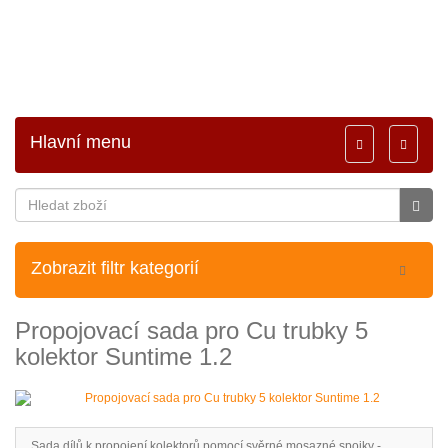
Hlavní menu
Toggle
Toggle
navigation
navigati
Zobrazit filtr kategorií
Propojovací sada pro Cu trubky 5
kolektor Suntime 1.2
Sada dílů k propojení kolektorů pomocí svěrné mosazné spojky -