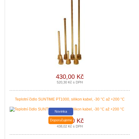
Podávání žádostí o poslední Kotlíkové dotace v Královéhradeckém kraji b
430,00 Kč
|
více zde ..
520,30 Kč s DPH
Teplotní čidlo SUNTIME PT1000, silikon kabel, -30 °C až +200 °C
Novinka
362,00 Kč
Doporučujeme
438,02 Kč s DPH