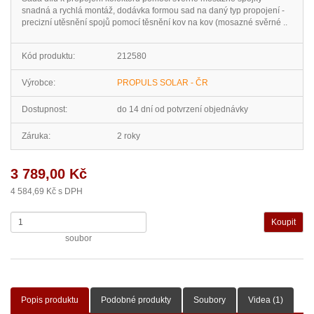
snadná a rychlá montáž, dodávka formou sad na daný typ propojení -
precizní utěsnění spojů pomocí těsnění kov na kov (mosazné svěrné ..
Kód produktu:
212580
Výrobce:
PROPULS SOLAR - ČR
Dostupnost:
do 14 dní od potvrzení objednávky
Záruka:
2 roky
3 789,00 Kč
4 584,69 Kč s DPH
soubor
Popis produktu
Podobné produkty
Soubory
Videa (1)