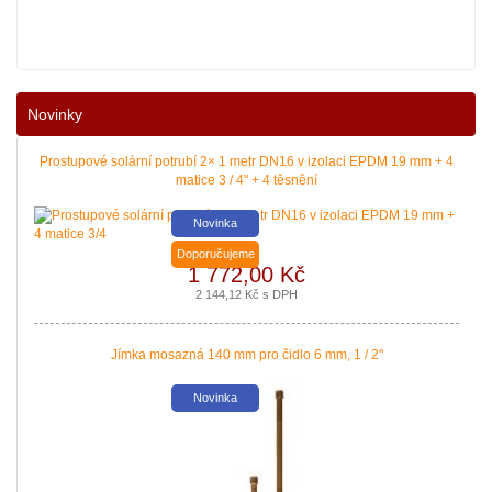
Nové podmínky dotací na nové solární systémy, tepelná čerpadla a kotle jso
Novinky
|
více zde ..
Prostupové solární potrubí 2× 1 metr DN16 v izolaci EPDM 19 mm + 4
matice 3 / 4" + 4 těsnění
Novinka
Doporučujeme
1 772,00 Kč
2 144,12 Kč s DPH
Jímka mosazná 140 mm pro čidlo 6 mm, 1 / 2"
Novinka
Nová zelená úsporám a Kotlíkové dotace snadno s PROPULS SOLAR. Přijď
|
více zde ..