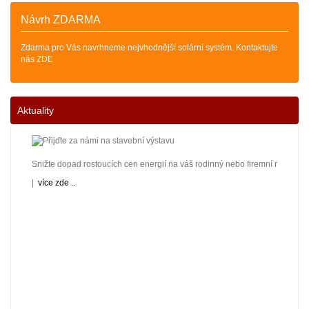
Návrh ZDARMA
Zdarma pro Vás navrhneme nejvhodnější solární systém. Kontaktujte
nás ZDE
Aktuality
Snižte dopad rostoucích cen energií na váš rodinný nebo firemní rozpočet! 
|
více zde ..