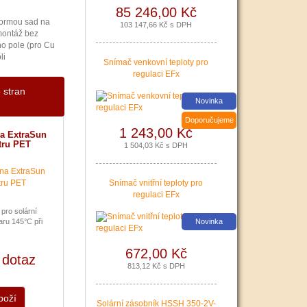
domácnosti.
85 246,00 Kč
formou sad na
103 147,66 Kč s DPH
|
více zde ..
montáž bez
ho pole (pro Cu
li
Snímač venkovní teploty pro
regulaci EFx
 stran
Nová zelená úsporám a
Novinka
Kotlíkové dotace snadno s
PROPULS SOLAR. Přijďte
Doporučujeme
1 243,00 Kč
si pro informace o
na ExtraSun
dotačních programech
stru PET
1 504,03 Kč s DPH
Nová zelená úsporám a
Kotlíkové dotace.
Snímač vnitřní teploty pro
|
více zde ..
regulaci EFx
pro solární
ru 145°C při
Novinka
672,00 Kč
 dotaz
813,12 Kč s DPH
boží
Podávání žádostí o
Solární zásobník HSSH 350-2V-