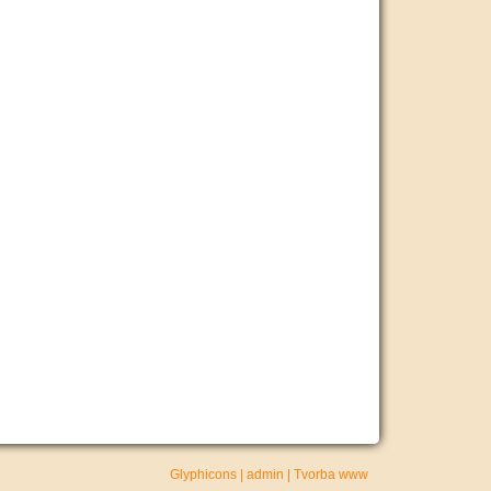
Glyphicons
|
admin
|
Tvorba www