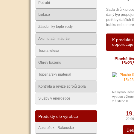
Potrubí
Sada dílů k prop
Izolace
daný typ propoje
potřeby dalších t
trubku nebo nerez
Zásobníky teplé vody
Akumulační nádrže
K produktu 
doporučuj
Topná tělesa
Ploché těs
Ohřev bazénu
15x23,5
Topenářský materiál
Kontrola a revize zdrojů tepla
Na výrobu těsn
vysoce výkonný
Služby v energetice
z čistého b ..
19
Produkty dle výrobce
22,9
Austroflex - Rakousko
Deta