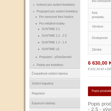
kov (mosazné 
Kotvení pro solární kolektory
Propojení pro solární kolektory
Kód
Pro nerezové flexi hadice
produktu:
Pro měděné trubky
Výrobce:
SUNTIME 2.1
SUNTIME 2.2 - 2.5
Dostupnost:
SUNTIME 1.2 - 1.4
SUNTIME LE
Záruka:
Propojení - příslušenství
6 630,00 
Palety pro kolektory
8 022,30 Kč s D
Čerpadlové solární stanice
Solární kapaliny
Popis produkt
Regulace
Popis prod
Expanzní nádoby
- 2.5 - vý