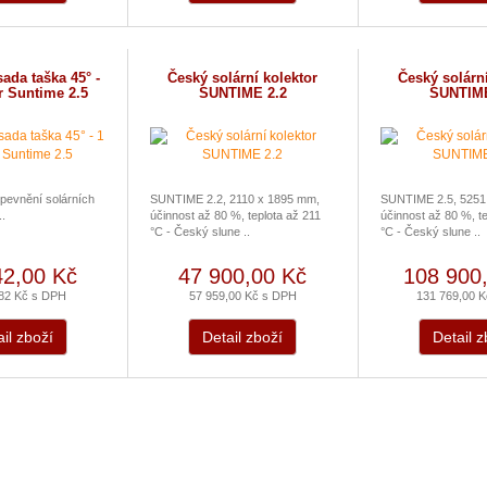
sada taška 45° -
Český solární kolektor
Český solární
r Suntime 2.5
SUNTIME 2.2
SUNTIME
upevnění solárních
SUNTIME 2.2, 2110 x 1895 mm,
SUNTIME 2.5, 5251
..
účinnost až 80 %, teplota až 211
účinnost až 80 %, te
°C - Český slune ..
°C - Český slune ..
42,00 Kč
47 900,00 Kč
108 900
,82 Kč s DPH
57 959,00 Kč s DPH
131 769,00 
il zboží
Detail zboží
Detail z