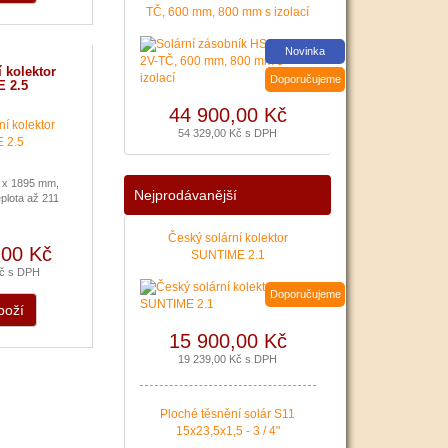
poslední Kotlíkové dotace
TČ, 600 mm, 800 mm s izolací
v Královéhradeckém kraji
bude pravděpodobně na
Novinka
podzim roku 2020.
 kolektor
Nenechte si ujít dotaci až
Doporučujeme
 2.5
127 500 Kč na nový zdroj
44 900,00 Kč
pro vytápění. Žádost o
dotaci Vám zajistíme!
54 329,00 Kč s DPH
|
více zde ..
 x 1895 mm,
Nejprodávanější
plota až 211
Český solární kolektor
,00 Kč
SUNTIME 2.1
Kč s DPH
Doporučujeme
boží
15 900,00 Kč
19 239,00 Kč s DPH
Ploché těsnění solár S11
15x23,5x1,5 - 3 / 4"