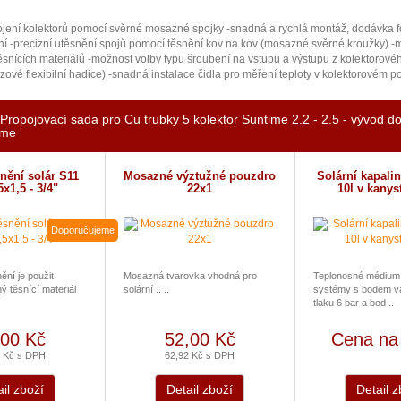
ojení kolektorů pomocí svěrné mosazné spojky -snadná a rychlá montáž, dodávka 
ní -precizní utěsnění spojů pomocí těsnění kov na kov (mosazné svěrné kroužky) -
ěsnících materiálů -možnost volby typu šroubení na vstupu a výstupu z kolektorové
ové flexibilní hadice) -snadná instalace čidla pro měření teploty v kolektorovém po
Propojovací sada pro Cu trubky 5 kolektor Suntime 2.2 - 2.5 - vývod do
eme
nění solár S11
Mosazné výztužné pouzdro
Solární kapali
x1,5 - 3/4"
22x1
10l v kany
Doporučujeme
ění je použit
Mosazná tvarovka vhodná pro
Teplonosné médium 
 těsnící materiál
solární .. ..
systémy s bodem va
tlaku 6 bar a bod ..
,00 Kč
52,00 Kč
Cena na
9 Kč s DPH
62,92 Kč s DPH
il zboží
Detail zboží
Detail z