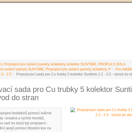
VÝROBCE Č
 podmínky
Vrácení / reklamace
Ke stažení
Stránky výrobce
ní, Propojení pro solární panely, kolektory, kolektor SUNTIME, PROPULS SOLA
ro solární panely SUNTIME, Propojení pro solární panely, kolektory, P
Pro měděn
2 - 2.5
Propojovací sada pro Cu trubky 5 kolektor Suntime 2.2 - 2.5 - vývod do s
ací sada pro Cu trubky 5 kolektor Sunt
vod do stran
ropojení kolektorů pomocí svěrné
y -snadná a rychlá montáž,
u sad na daný typ propojení -
nění spojů pomocí těsnění kov na