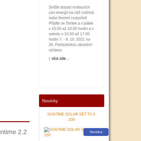
Snižte dopad rostoucích
cen energií na váš rodinný
nebo firemní rozpočet!
Přijďte ve čtvrtek a v pátek
v 10.00 až 18.00 hodin a v
sobotu v 10.00 až 17.00
hodin 7. - 9. 10. 2021 na
26. Pardubickou stavební
výstavu.
|
více zde ..
Novinky
Nové podmínky dotací na
nové solární systémy,
tepelná čerpadla a kotle
SUNTIME SOLAR SET TV 2-
jsou vyhlášeny. Příjem
200
žádostí začíná 12. 10.
2021. Zajistěte si pro vás
untime 2.2
Novinka
levnější a pohodlnější
vytápění a provoz