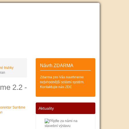
ESKÝCH
SOLÁRNÍCH KOLEKTORŮ
Zákazník
Košík (0)
Návrh ZDARMA
é trubky
tran
Zdarma pro Vás navrhneme
nejvhodnější solární systém.
ime 2.2 -
Kontaktujte nás ZDE
Aktuality