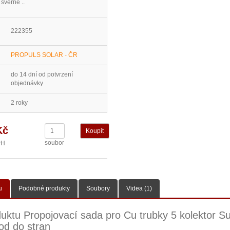
svěrné ..
222355
PROPULS SOLAR - ČR
do 14 dní od potvrzení
objednávky
2 roky
Kč
soubor
PH
u
Podobné produkty
Soubory
Videa (1)
uktu Propojovací sada pro Cu trubky 5 kolektor S
vod do stran