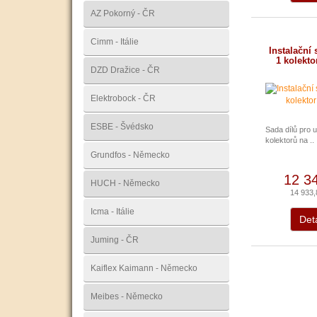
AZ Pokorný - ČR
Cimm - Itálie
Instalační 
1 kolekto
DZD Dražice - ČR
Elektrobock - ČR
ESBE - Švédsko
Sada dílů pro 
kolektorů na .. 
Grundfos - Německo
12 3
HUCH - Německo
14 933
Icma - Itálie
Deta
Juming - ČR
Kaiflex Kaimann - Německo
Meibes - Německo