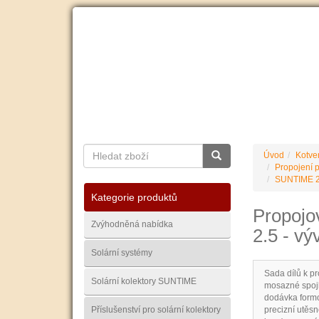
O nás
Ceník dopravy
Kontakty
Obchodní
Úvod
Kotve
Propojení p
SUNTIME 2.
Kategorie produktů
Propojov
Zvýhodněná nabídka
2.5 - vý
Solární systémy
Sada dílů k p
Solární kolektory SUNTIME
mosazné spojk
dodávka formo
Příslušenství pro solární kolektory
precizní utěs