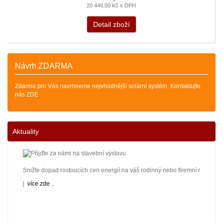
20 449,00 Kč s DPH
Detail zboží
Návrh ZDARMA
Zdarma pro Vás navrhneme nejvhodnější solární systém. Kontaktujte
nás ZDE
Aktuality
Snižte dopad rostoucích cen energií na váš rodinný nebo firemní rozpočet! 
|
více zde ..