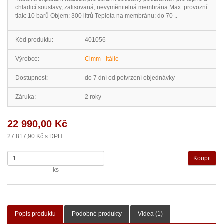
chladicí soustavy, zalisovaná, nevyměnitelná membrána Max. provozní
tlak: 10 barů Objem: 300 litrů Teplota na membránu: do 70 ..
Kód produktu:
401056
Výrobce:
Cimm - Itálie
Dostupnost:
do 7 dní od potvrzení objednávky
Záruka:
2 roky
22 990,00 Kč
27 817,90 Kč s DPH
ks
Popis produktu
Podobné produkty
Videa (1)