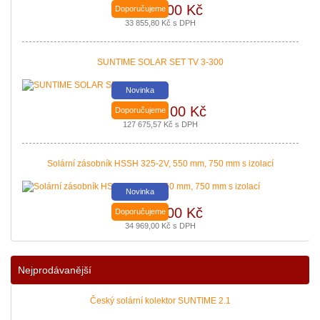
27 980,00 Kč
Doporučujeme
Nová zelená úsporám a Kotlíkové dotace snadno s PROPULS SOLAR. Přijď
33 855,80 Kč s DPH
|
více zde ..
SUNTIME SOLAR SET TV 3-300
Novinka
105 517,00 Kč
Doporučujeme
127 675,57 Kč s DPH
Solární zásobník HSSH 325-2V, 550 mm, 750 mm s izolací
Novinka
28 900,00 Kč
Doporučujeme
34 969,00 Kč s DPH
Podávání žádostí o poslední Kotlíkové dotace v Královéhradeckém kraji b
|
více zde ..
Nejprodávanější
Český solární kolektor SUNTIME 2.1