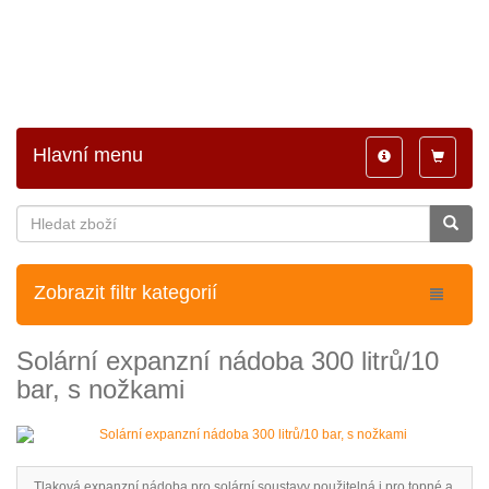
Hlavní menu
Toggle
Toggle
navigation
navigatio
Zobrazit filtr kategorií
Solární expanzní nádoba 300 litrů/10
bar, s nožkami
Tlaková expanzní nádoba pro solární soustavy použitelná i pro topné a