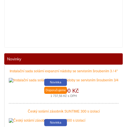
Nové podmínky dotací na nové solární systémy, tepelná čerpadla a kotle jso
Novinky
|
více zde ..
Instalační sada solární expanzní nádoby se servisním šroubením 3 / 4"
Novinka
1 436,00 Kč
Doporučujeme
1 737,56 Kč s DPH
Český solární zásobník SUNTIME 300 s izolací
Novinka