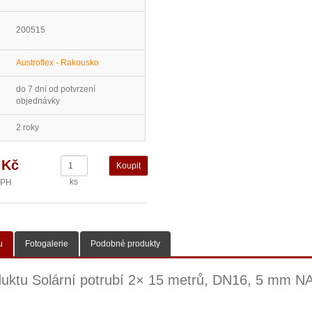
200515
Austroflex - Rakousko
do 7 dní od potvrzení
objednávky
2 roky
 Kč
ks
DPH
u
Fotogalerie
Podobné produkty
duktu Solární potrubí 2× 15 metrů, DN16, 5 mm N