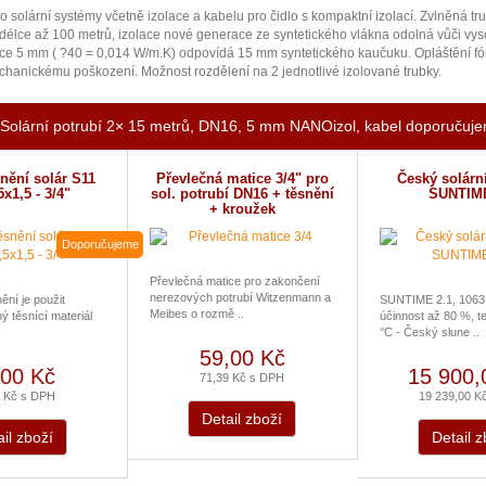
ro solární systémy včetně izolace a kabelu pro čidlo s kompaktní izolací. Zvlněná tru
 délce až 100 metrů, izolace nové generace ze syntetického vlákna odolná vůči vy
ace 5 mm ( ?40 = 0,014 W/m.K) odpovídá 15 mm syntetického kaučuku. Opláštění fóli
chanickému poškození. Možnost rozdělení na 2 jednotlivé izolované trubky.
 Solární potrubí 2× 15 metrů, DN16, 5 mm NANOizol, kabel doporučuj
nění solár S11
Převlečná matice 3/4" pro
Český solární
x1,5 - 3/4"
sol. potrubí DN16 + těsnění
SUNTIME
+ kroužek
Doporučujeme
Převlečná matice pro zakončení
nerezových potrubí Witzenmann a
ění je použit
SUNTIME 2.1, 1063
Meibes o rozmě ..
 těsnící materiál
účinnost až 80 %, te
°C - Český slune ..
59,00 Kč
,00 Kč
15 900,
71,39 Kč s DPH
9 Kč s DPH
19 239,00 K
Detail zboží
il zboží
Detail z