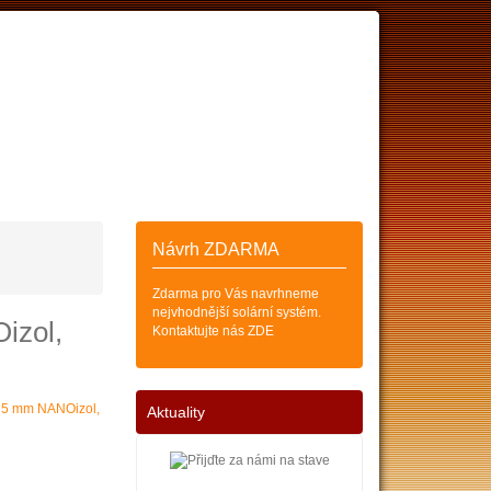
ESKÝCH
SOLÁRNÍCH KOLEKTORŮ
Zákazník
Košík (0)
Návrh ZDARMA
Zdarma pro Vás navrhneme
nejvhodnější solární systém.
izol,
Kontaktujte nás ZDE
Aktuality