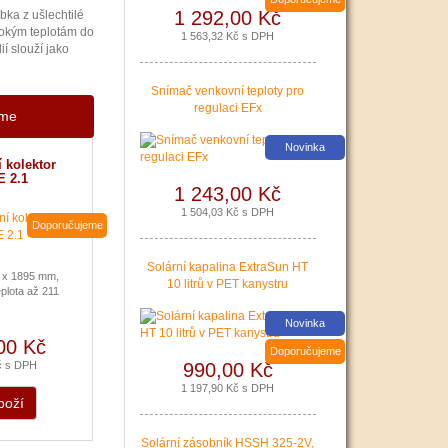
1 292,00 Kč
bka z ušlechtilé
sokým teplotám do
1 563,32 Kč s DPH
í slouží jako
Snímač venkovní teploty pro
regulaci EFx
eme
Nová zelená úsporám a Kotlíkové dotace snadno s PR
Novinka
 kolektor
|
více zde ..
 2.1
1 243,00 Kč
1 504,03 Kč s DPH
Doporučujeme
Solární kapalina ExtraSun HT
 x 1895 mm,
10 litrů v PET kanystru
plota až 211
Novinka
00 Kč
Doporučujeme
č s DPH
990,00 Kč
1 197,90 Kč s DPH
boží
Podávání žádostí o poslední Kotlíkové dotace v Králo
Solární zásobník HSSH 325-2V,