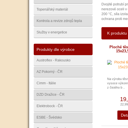
Dvojité potrubí p
nerezové oceli v
Topenářský materiál
200 °C, síla izol
ochrana proti me
Kontrola a revize zdrojů tepla
Služby v energetice
K produktu
Ploché těs
Produkty dle výrobce
15x23,5
Austroflex - Rakousko
AZ Pokorný - ČR
Na výrobu těsn
Cimm - Itálie
vysoce výkonný
z čistého b ..
DZD Dražice - ČR
19
22,9
Elektrobock - ČR
Deta
ESBE - Švédsko