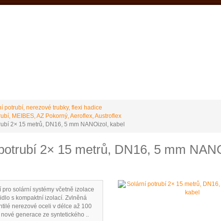
VÝROBCE Č
 podmínky
Vrácení / reklamace
Ke stažení
Stránky výrobce
í potrubí, nerezové trubky, flexi hadice
rubí, MEIBES, AZ Pokorný, Aeroflex, Austroflex
trubí 2× 15 metrů, DN16, 5 mm NANOizol, kabel
 potrubí 2× 15 metrů, DN16, 5 mm NANO
í pro solární systémy včetně izolace
idlo s kompaktní izolací. Zvlněná
htilé nerezové oceli v délce až 100
 nové generace ze syntetického ..