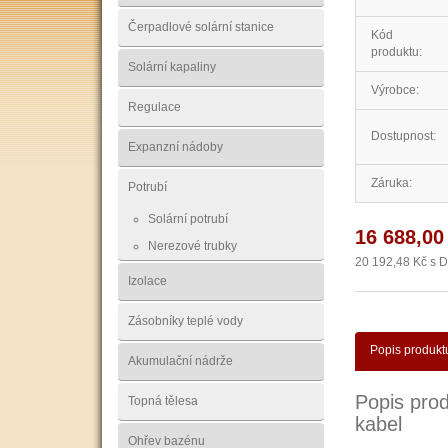
Čerpadlové solární stanice
Kód
produktu:
Solární kapaliny
Výrobce:
Regulace
Dostupnost:
Expanzní nádoby
Záruka:
Potrubí
Solární potrubí
16 688,00
Nerezové trubky
20 192,48 Kč s 
Izolace
Zásobníky teplé vody
Popis produkt
Akumulační nádrže
Popis pro
Topná tělesa
kabel
Ohřev bazénu