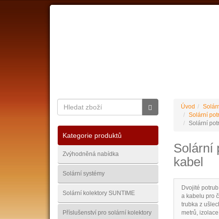
O nás
Ceník dopravy
Kontakty
Obchodní
Úvod
Solárn
Solární pot
Solární po
Kategorie produktů
Solární
Zvýhodněná nabídka
kabel
Solární systémy
Dvojité potrub
Solární kolektory SUNTIME
a kabelu pro č
trubka z ušlec
Příslušenství pro solární kolektory
metrů, izolace