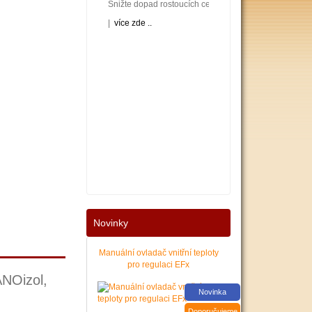
Snižte dopad rostoucích cen energií na váš rodinný neb
|
více zde ..
Nové podmínky dotací na nové solární systémy, tepelná 
Novinky
|
více zde ..
Manuální ovladač vnitřní teploty
pro regulaci EFx
ANOizol,
Novinka
Doporučujeme