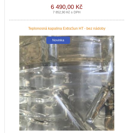
6 490,00 Kč
Podávání žádostí o poslední Kotlíkové dotace v Královéhradeckém kraji b
7 852,90 Kč s DPH
|
více zde ..
Teplonosná kapalina ExtraSun HT - bez nádoby
Novinka