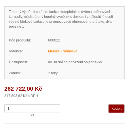
Tepelný výměník solární stanice, kompletní se dvěma oběhovými
čerpadly, mědí pájený tepelný výměník s deskami z ušlechtilé oceli
včetně blokové izolace, dva omezovače objemového průtoku, dva
pojistné ..
Kód produktu:
600022
Výrobce:
Meibes - Německo
Dostupnost:
do 30 dní od potvrzení objednávky
Záruka:
2 roky
262 722,00 Kč
317 893,62 Kč s DPH
ks