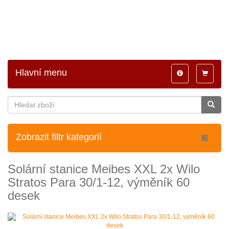
Hlavní menu
Toggle
Toggle
navigation
navigatio
Zobrazit filtr kategorií
Solární stanice Meibes XXL 2x Wilo
Stratos Para 30/1-12, výměník 60
desek