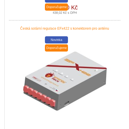
362,00 Kč
Doporučujeme
438,02 Kč s DPH
Česká solární regulace EFx422 s konektorem pro anténu
Novinka
Doporučujeme
Nová zelená úsporám a Kotlíkové dotace snadno s PROPULS SOLAR. Přijď
|
více zde ..