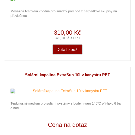
Mosazná tvarovka vhodná pro snadný přechod z čerpadlové skupiny na
převlečnou ..
310,00 Kč
375,10 Kč s DPH
Detail zboží
Solární kapalina ExtraSun 10l v kanystru PET
Teplonosné médium pro solární systémy s bodem varu 145°C při tlaku 6 bar
a bod ..
Cena na dotaz