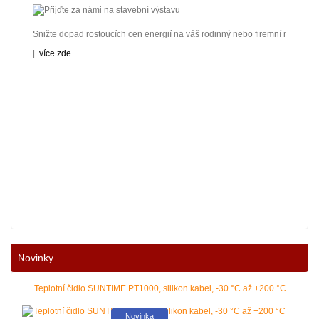
Snižte dopad rostoucích cen energií na váš rodinný nebo firemní rozpočet! 
|
více zde ..
Nové podmínky dotací na nové solární systémy, tepelná čerpadla a kotle jso
Novinky
|
více zde ..
Teplotní čidlo SUNTIME PT1000, silikon kabel, -30 °C až +200 °C
Novinka