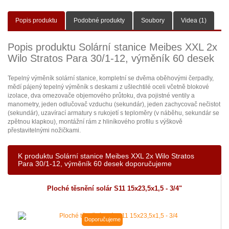
Popis produktu
Podobné produkty
Soubory
Videa (1)
Popis produktu Solární stanice Meibes XXL 2x
Wilo Stratos Para 30/1-12, výměník 60 desek
Tepelný výměník solární stanice, kompletní se dvěma oběhovými čerpadly,
mědí pájený tepelný výměník s deskami z ušlechtilé oceli včetně blokové
izolace, dva omezovače objemového průtoku, dva pojistné ventily a
manometry, jeden odlučovač vzduchu (sekundár), jeden zachycovač nečistot
(sekundár), uzavírací armatury s rukojetí s teploměry (v náběhu, sekundár se
zpětnou klapkou), montážní rám z hliníkového profilu s výškově
přestavitelnými nožičkami.
K produktu Solární stanice Meibes XXL 2x Wilo Stratos
Para 30/1-12, výměník 60 desek doporučujeme
Ploché těsnění solár S11 15x23,5x1,5 - 3/4"
Doporučujeme