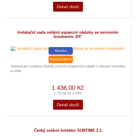
Detail zboží
Instalační sada solární expanzní nádoby se servisním
šroubením 3/4"
Novinka
Doporučujeme
Sestava pro snadnou montáž a servis expanzních nádob s robustní konzolou
a celok ..
1 436,00 Kč
1 737,56 Kč s DPH
Detail zboží
Český solární kolektor SUNTIME 2.1