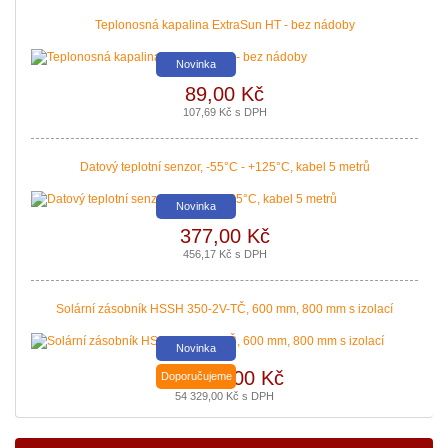
Teplonosná kapalina ExtraSun HT - bez nádoby
Novinka
89,00 Kč
Nová zelená úsporám a Kotlíkové dotace snadno s PROPULS
107,69 Kč s DPH
SOLAR. Přijďte si pro informace o dotačních programech Nová
zelená úsporám a Kotlíkové dotace.
Datový teplotní senzor, -55°C - +125°C, kabel 5 metrů
|
více zde ..
Novinka
377,00 Kč
456,17 Kč s DPH
Solární zásobník HSSH 350-2V-TČ, 600 mm, 800 mm s izolací
Novinka
44 900,00 Kč
Doporučujeme
54 329,00 Kč s DPH
Podávání žádostí o poslední Kotlíkové dotace v
Královéhradeckém kraji bude pravděpodobně na podzim roku
2020. Nenechte si ujít dotaci až 127 500 Kč na nový zdroj pro