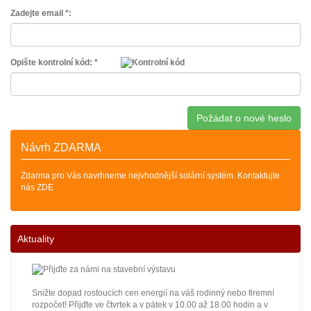
Zadejte email *:
Opište kontrolní kód: *
Návrh ZDARMA
Zdarma pro Vás navrhneme nejvhodnější solární systém. Kontaktujte
nás ZDE
Aktuality
Snižte dopad rostoucích cen energií na váš rodinný nebo firemní
rozpočet! Přijďte ve čtvrtek a v pátek v 10.00 až 18.00 hodin a v