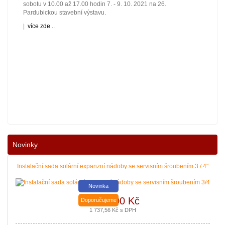
sobotu v 10.00 až 17.00 hodin 7. - 9. 10. 2021 na 26.
Pardubickou stavební výstavu.
|
více zde ..
Nové podmínky dotací na nové solární systémy, tepelná čerpadla
Novinky
a kotle jsou vyhlášeny. Příjem žádostí začíná 12. 10. 2021.
Zajistěte si pro vás levnější a pohodlnější vytápění a provoz
domácnosti.
Instalační sada solární expanzní nádoby se servisním šroubením 3 / 4"
|
více zde ..
Novinka
1 436,00 Kč
Doporučujeme
1 737,56 Kč s DPH