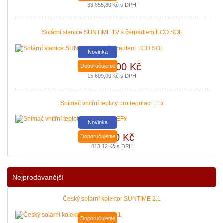
Nová zelená úsporám a Kotlíkové dotace snadno s PROPULS SOLAR. Přijď
33 855,80 Kč s DPH
|
více zde ..
Solární stanice SUNTIME 1V s čerpadlem ECO SOL
Novinka
12 900,00 Kč
Doporučujeme
15 609,00 Kč s DPH
Snímač vnitřní teploty pro regulaci EFx
Novinka
672,00 Kč
Doporučujeme
813,12 Kč s DPH
Podávání žádostí o poslední Kotlíkové dotace v Královéhradeckém kraji b
|
více zde ..
Nejprodávanější
Český solární kolektor SUNTIME 2.1
Doporučujeme