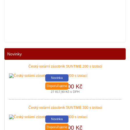
Nové podmínky dotací na nové solární systémy, tepelná čerpadla a kotle jso
Novinky
|
více zde ..
Český solární zásobník SUNTIME 200 s izolací
Novinka
22 990,00 Kč
Doporučujeme
27 817,90 Kč s DPH
Český solární zásobník SUNTIME 300 s izolací
Novinka
27 980,00 Kč
Doporučujeme