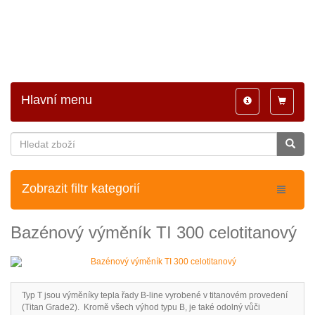
Hlavní menu
Toggle
Toggle
navigation
navigatio
Zobrazit filtr kategorií
Bazénový výměník TI 300 celotitanový
Typ T jsou výměníky tepla řady B-line vyrobené v titanovém provedení
(Titan Grade2). Kromě všech výhod typu B, je také odolný vůči