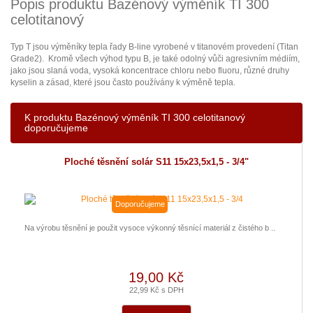
Popis produktu Bazénový výměník TI 300
celotitanový
Typ T jsou výměníky tepla řady B-line vyrobené v titanovém provedení (Titan
Grade2). Kromě všech výhod typu B, je také odolný vůči agresivním médiím,
jako jsou slaná voda, vysoká koncentrace chloru nebo fluoru, různé druhy
kyselin a zásad, které jsou často používány k výměně tepla.
K produktu Bazénový výměník TI 300 celotitanový
doporučujeme
Ploché těsnění solár S11 15x23,5x1,5 - 3/4"
Doporučujeme
Na výrobu těsnění je použit vysoce výkonný těsnící materiál z čistého b ..
19,00 Kč
22,99 Kč s DPH