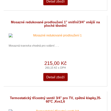
Detail zboží
Mosazné redukované prodloužení 1" vnitřní/3/4" vnější na
ploché těsnění
Mosazná tvarovka vhodná pro solární .. ..
215,00 Kč
260,15 Kč s DPH
Detail zboží
Termostatický třícestný ventil 3/4" pro TV, zpětné klapky,35-
60°C ,Kvs1,6