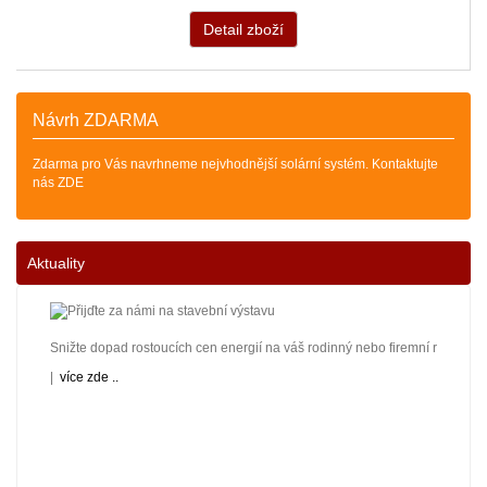
Detail zboží
Návrh ZDARMA
Zdarma pro Vás navrhneme nejvhodnější solární systém. Kontaktujte
nás ZDE
Aktuality
Snižte dopad rostoucích cen energií na váš rodinný nebo firemní rozpočet! 
|
více zde ..