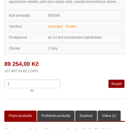
agresivním médiím, jako jsou slaná voda, vysoká koncentrace chloru ..
Kód produktu:
902065
Výrobce:
Secespol - Polsko
Dostupnost:
do 14 dní od potvrzení objednávky
Záruka:
2 roky
89 254,00 Kč
107 997,34 Kč s DPH
ks
Popis produktu
Podobné produkty
Soubory
Videa (1)