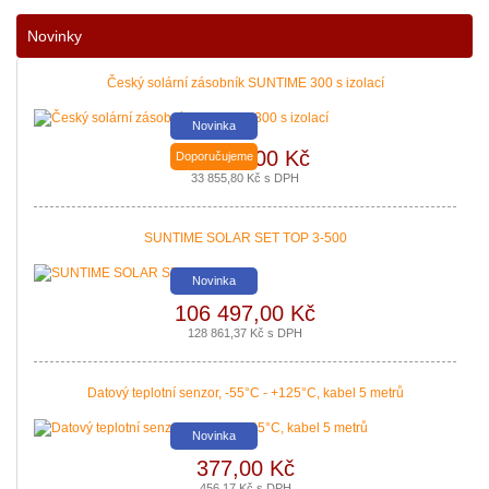
Nové podmínky dotací na nové solární systémy, tepelná čerpadla a kotle jso
Novinky
|
více zde ..
Český solární zásobník SUNTIME 300 s izolací
Novinka
27 980,00 Kč
Doporučujeme
33 855,80 Kč s DPH
SUNTIME SOLAR SET TOP 3-500
Novinka
106 497,00 Kč
Nová zelená úsporám a Kotlíkové dotace snadno s PROPULS SOLAR. Přijď
128 861,37 Kč s DPH
|
více zde ..
Datový teplotní senzor, -55°C - +125°C, kabel 5 metrů
Novinka
377,00 Kč
456,17 Kč s DPH