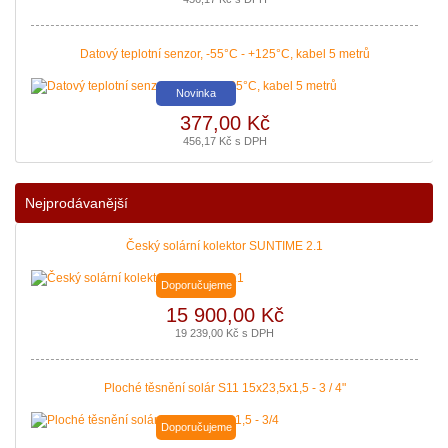
Datový teplotní senzor, -55°C - +125°C, kabel 5 metrů
Novinka
377,00 Kč
456,17 Kč s DPH
Podávání žádostí o poslední Kotlíkové dotace v Královéhradeckém kraji b
|
více zde ..
Nejprodávanější
Český solární kolektor SUNTIME 2.1
Doporučujeme
15 900,00 Kč
19 239,00 Kč s DPH
Ploché těsnění solár S11 15x23,5x1,5 - 3 / 4"
Doporučujeme