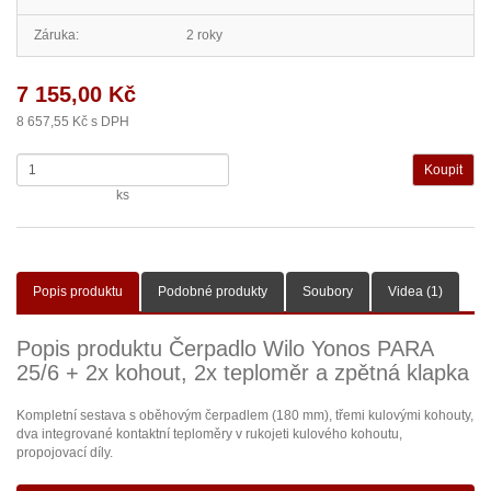
Záruka:
2 roky
7 155,00 Kč
8 657,55 Kč s DPH
ks
Popis produktu
Podobné produkty
Soubory
Videa (1)
Popis produktu Čerpadlo Wilo Yonos PARA
25/6 + 2x kohout, 2x teploměr a zpětná klapka
Kompletní sestava s oběhovým čerpadlem (180 mm), třemi kulovými kohouty,
dva integrované kontaktní teploměry v rukojeti kulového kohoutu,
propojovací díly.