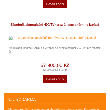
Detail zboží
Zásobník akumulační 400/TVnerez-1, stacionární, s izolací
Akumulační nádrže NADO se vyrábějí se dvěma nátrubky G 6/4" pro montáž
šr ..
67 900,00 Kč
82 159,00 Kč s DPH
Detail zboží
Návrh ZDARMA
Zdarma pro Vás navrhneme nejvhodnější solární systém. Kontaktujte