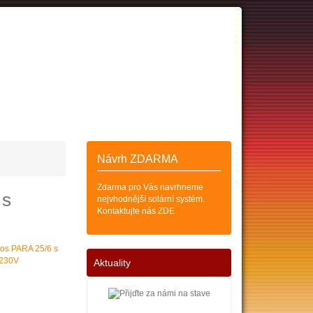
ESKÝCH
SOLÁRNÍCH KOLEKTORŮ
Zákazník
Košík (0)
Návrh ZDARMA
Zdarma pro Vás navrhneme
 s
nejvhodnější solární systém.
Kontaktujte nás ZDE
Aktuality