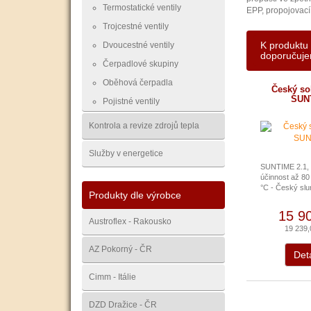
Termostatické ventily
EPP, propojovací 
Trojcestné ventily
K produktu
Dvoucestné ventily
doporučuj
Čerpadlové skupiny
Oběhová čerpadla
Český sol
SUN
Pojistné ventily
Kontrola a revize zdrojů tepla
Služby v energetice
SUNTIME 2.1, 
účinnost až 80
°C - Český slun
Produkty dle výrobce
15 9
Austroflex - Rakousko
19 239
AZ Pokorný - ČR
Deta
Cimm - Itálie
DZD Dražice - ČR