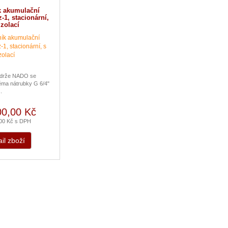
k akumulační
-1, stacionární,
izolací
ádrže NADO se
ěma nátrubky G 6/4"
.
00,00 Kč
,00 Kč s DPH
il zboží