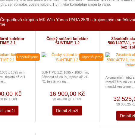
díly, ser vomotor, včetně kabelu 1,5 m, vše kompletně smon to váno.
 Čerpadlová skupina MK Wilo Yonos PARA 25/6 s trojcestným směšov
eme
ární kolektor
Český solární kolektor
Zásobník ak
TIME 2.1
SUNTIME 1.2
500/140TV-1, s
bez izo
Doporučujeme
Doporučujeme
1063 x 1895 mm,
SUNTIME 1.2, 1895 x 1063 mm,
 %, teplota až 211
účinnost až 80 %, teplota až 211
Akumulační nádrž s
e ..
°C, bez jímky na ..
roztečí šroubů 210
montáž vestavné ..
00,00 Kč
16 900,00 Kč
32 525,
,00 Kč s DPH
20 449,00 Kč s DPH
39 355,25 K
il zboží
Detail zboží
Detail z