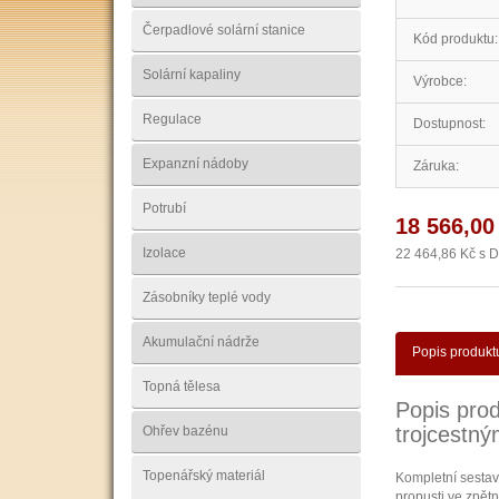
Čerpadlové solární stanice
Kód produktu:
Solární kapaliny
Výrobce:
Regulace
Dostupnost:
Expanzní nádoby
Záruka:
Potrubí
18 566,00
Izolace
22 464,86 Kč s 
Zásobníky teplé vody
Akumulační nádrže
Popis produkt
Topná tělesa
Popis pro
trojcestn
Ohřev bazénu
Topenářský materiál
Kompletní sestav
propusti ve zpětn