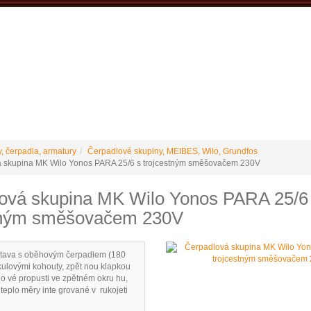
VÝROBCE Č
 podmínky
Vrácení / reklamace
Ke stažení
Stránky výrobce
y, čerpadla, armatury
Čerpadlové skupiny, MEIBES, Wilo, Grundfos
 skupina MK Wilo Yonos PARA 25/6 s trojcestným směšovačem 230V
ová skupina MK Wilo Yonos PARA 25/6
tným směšovačem 230V
stava s oběhovým čerpadlem (180
ulovými kohouty, zpět nou klapkou
o vé propusti ve zpětném okru hu,
 teplo měry inte grované v rukojeti