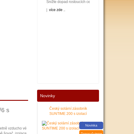
Snižte dopad rostoucích cen energií na váš rodinný neb
|
více zde ..
Nové podmínky dotací na nové solární systémy, tepelná 
Novinky
|
více zde ..
Český solární zásobník
/6 s
SUNTIME 200 s izolací
Novinka
četně vzducho vé
mě šovač, izolace
Doporučujeme