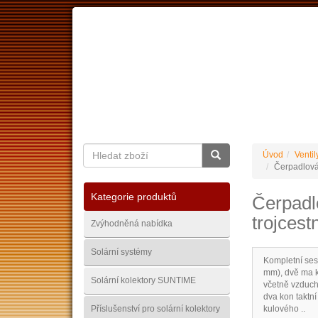
O nás
Ceník dopravy
Kontakty
Obchodní
Úvod
Ventil
Čerpadlová
Kategorie produktů
Čerpadl
trojces
Zvýhodněná nabídka
Solární systémy
Kompletní se
mm), dvě ma k
Solární kolektory SUNTIME
včetně vzduch
dva kon taktní
Příslušenství pro solární kolektory
kulového ..