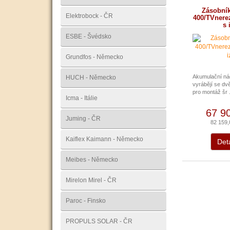
Zásobní
Elektrobock - ČR
400/TVnerez
s 
ESBE - Švédsko
Grundfos - Německo
Akumulační n
HUCH - Německo
vyrábějí se dv
pro montáž šr .
Icma - Itálie
67 9
Juming - ČR
82 159
Kaiflex Kaimann - Německo
Deta
Meibes - Německo
Mirelon Mirel - ČR
Paroc - Finsko
PROPULS SOLAR - ČR