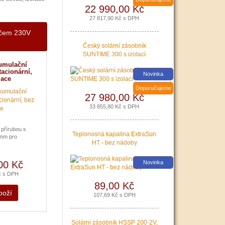
22 990,00 Kč
27 817,90 Kč s DPH
ačem 230V
Český solární zásobník
SUNTIME 300 s izolací
umulační
Nová zelená úsporám a Kotlíkové dotace snadno s PR
tacionární,
Novinka
lace
|
více zde ..
Doporučujeme
27 980,00 Kč
33 855,80 Kč s DPH
 přírubou s
Teplonosná kapalina ExtraSun
 mm pro
HT - bez nádoby
00 Kč
Novinka
č s DPH
89,00 Kč
boží
107,69 Kč s DPH
Podávání žádostí o poslední Kotlíkové dotace v Králo
Solární zásobník HSSP 200-2V,