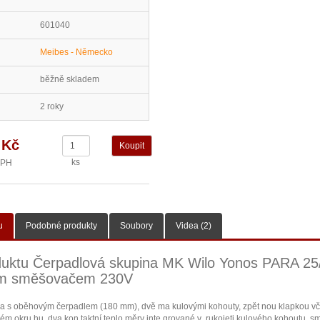
601040
Meibes - Německo
běžně skladem
2 roky
 Kč
ks
DPH
u
Podobné produkty
Soubory
Videa (2)
duktu Čerpadlová skupina MK Wilo Yonos PARA 25
ým směšovačem 230V
a s oběhovým čerpadlem (180 mm), dvě ma kulovými kohouty, zpět nou klapkou v
ém okru hu, dva kon taktní teplo měry inte grované v rukojeti kulového kohoutu, s