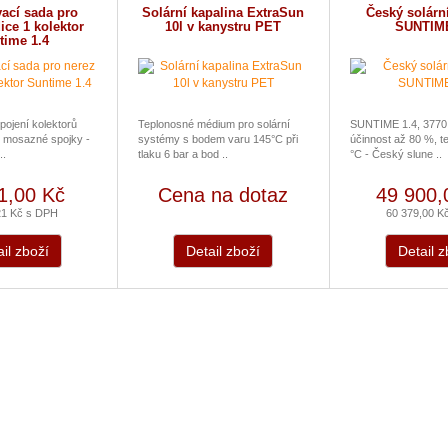
ací sada pro
Solární kapalina ExtraSun
Český solární
ice 1 kolektor
10l v kanystru PET
SUNTIME
time 1.4
pojení kolektorů
Teplonosné médium pro solární
SUNTIME 1.4, 3770
 mosazné spojky -
systémy s bodem varu 145°C při
účinnost až 80 %, te
..
tlaku 6 bar a bod ..
°C - Český slune ..
1,00 Kč
Cena na dotaz
49 900,
21 Kč s DPH
60 379,00 K
il zboží
Detail zboží
Detail z