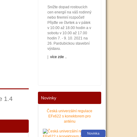
Snižte dopad rostoucích
cen energií na váš rodinný
nebo firemní rozpočet!
Přijďte ve čtvrtek a v pátek
v 10.00 až 18.00 hodin a v
sobotu v 10.00 až 17.00
hodin 7. - 9. 10. 2021 na
26. Pardubickou stavební
výstavu.
|
více zde ..
e 1.4
Novinky
Nové podmínky dotací na
nové solární systémy,
tepelná čerpadla a kotle
Česká univerzální regulace
jsou vyhlášeny. Příjem
EFx622 s konektorem pro
žádostí začíná 12. 10.
anténu
2021. Zajistěte si pro vás
levnější a pohodlnější
Novinka
vytápění a provoz