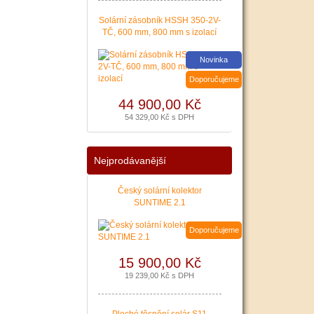
poslední Kotlíkové dotace
v Královéhradeckém kraji
Solární zásobník HSSH 350-2V-
bude pravděpodobně na
TČ, 600 mm, 800 mm s izolací
podzim roku 2020.
Nenechte si ujít dotaci až
Novinka
127 500 Kč na nový zdroj
pro vytápění. Žádost o
Doporučujeme
dotaci Vám zajistíme!
44 900,00 Kč
|
více zde ..
54 329,00 Kč s DPH
Nejprodávanější
Český solární kolektor
SUNTIME 2.1
Doporučujeme
15 900,00 Kč
19 239,00 Kč s DPH