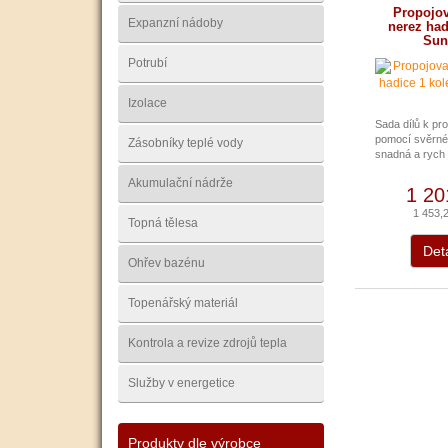
Propojov
Expanzní nádoby
nerez had
Sun
Potrubí
Izolace
Sada dílů k pro
pomocí svěrné
Zásobníky teplé vody
snadná a rych 
Akumulační nádrže
1 20
1 453,
Topná tělesa
Deta
Ohřev bazénu
Topenářský materiál
Kontrola a revize zdrojů tepla
Služby v energetice
Produkty dle výrobce