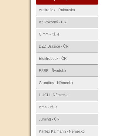
Austroflex - Rakousko
AZ Pokorný - ČR
Cimm - Itálie
DZD Dražice - ČR
Elektrobock - ČR
ESBE - Švédsko
Grundfos - Německo
HUCH - Německo
Icma - Itálie
Juming - ČR
Kaiflex Kaimann - Německo