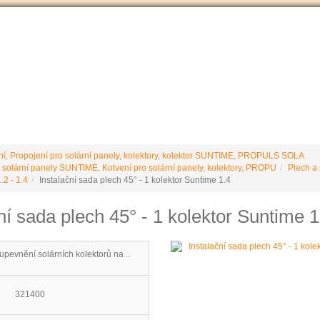
VÝROBCE Č
 podmínky
Vrácení / reklamace
Ke stažení
Stránky výrobce
ní, Propojení pro solární panely, kolektory, kolektor SUNTIME, PROPULS SOLA
 solární panely SUNTIME, Kotvení pro solární panely, kolektory, PROPU
Plech a 
2 - 1.4
Instalační sada plech 45° - 1 kolektor Suntime 1.4
ní sada plech 45° - 1 kolektor Suntime 1
upevnění solárních kolektorů na ..
321400