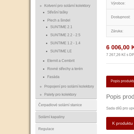
Výrobce:
Kotvení pro solární kolektory
Střešní tašky
Dostupnost:
Plech a šindel
SUNTIME 2.1
Záruka:
SUNTIME 2.2 - 2.5
SUNTIME 1.2 - 1.4
6 006,00 
SUNTIME LE
7 267,26 Kč s D
Eternit a Cembrit
Rovné střechy a terén
Fasáda
Popis produkt
Propojení pro solární kolektory
Palety pro kolektory
Popis prod
Čerpadlové solární stanice
Sada dílů pro up
Solární kapaliny
K produktu 
Regulace