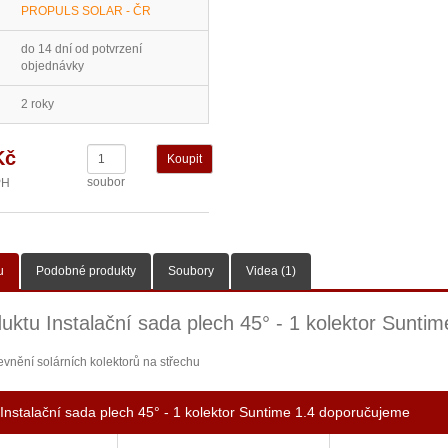
PROPULS SOLAR - ČR
do 14 dní od potvrzení
objednávky
2 roky
Kč
soubor
PH
u
Podobné produkty
Soubory
Videa (1)
uktu Instalační sada plech 45° - 1 kolektor Suntim
evnění solárních kolektorů na střechu
Instalační sada plech 45° - 1 kolektor Suntime 1.4 doporučujeme