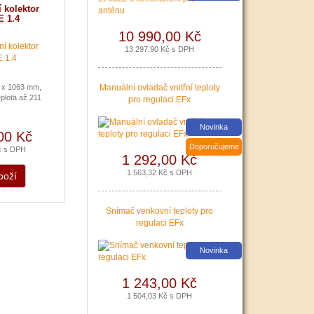
domácnosti.
 kolektor
 1.4
|
více zde ..
10 990,00 Kč
13 297,90 Kč s DPH
 x 1063 mm,
Manuální ovladač vnitřní teploty
plota až 211
Nová zelená úsporám a
pro regulaci EFx
Kotlíkové dotace snadno s
PROPULS SOLAR. Přijďte
Novinka
00 Kč
si pro informace o
dotačních programech
Doporučujeme
č s DPH
1 292,00 Kč
Nová zelená úsporám a
Kotlíkové dotace.
1 563,32 Kč s DPH
boží
|
více zde ..
Snímač venkovní teploty pro
regulaci EFx
Novinka
1 243,00 Kč
1 504,03 Kč s DPH
Podávání žádostí o