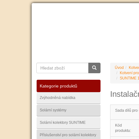
O nás
Ceník dopravy
Kontakty
Obchodní
Úvod
Kotve
Kotvení pro
SUNTIME 1.
Kategorie produktů
Instalač
Zvýhodněná nabídka
Solární systémy
Sada dílů pro 
Solární kolektory SUNTIME
Kód
produktu:
Příslušenství pro solární kolektory