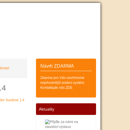
ESKÝCH
SOLÁRNÍCH KOLEKTORŮ
Zákazník
Košík (0)
Návrh ZDARMA
šindel
Zdarma pro Vás navrhneme
nejvhodnější solární systém.
.4
Kontaktujte nás ZDE
Aktuality