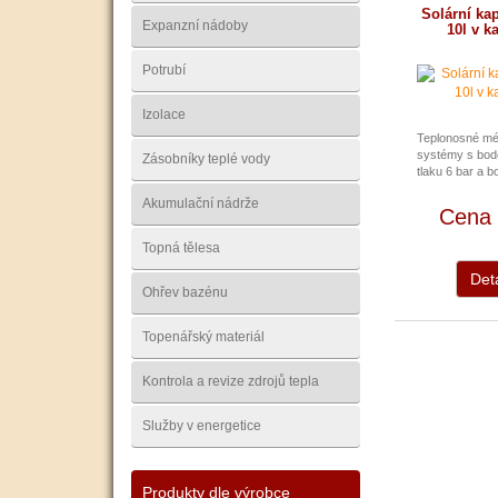
Solární ka
Expanzní nádoby
10l v k
Potrubí
Izolace
Teplonosné méd
systémy s bod
Zásobníky teplé vody
tlaku 6 bar a bo
Akumulační nádrže
Cena 
Topná tělesa
Deta
Ohřev bazénu
Topenářský materiál
Kontrola a revize zdrojů tepla
Služby v energetice
Produkty dle výrobce