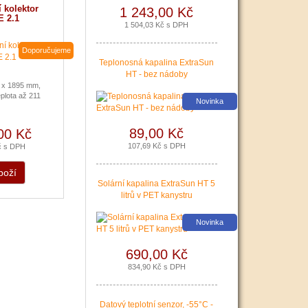
domácnosti.
 kolektor
1 243,00 Kč
 2.1
1 504,03 Kč s DPH
|
více zde ..
Doporučujeme
Teplonosná kapalina ExtraSun
HT - bez nádoby
 x 1895 mm,
plota až 211
Nová zelená úsporám a
Novinka
Kotlíkové dotace snadno s
PROPULS SOLAR. Přijďte
89,00 Kč
00 Kč
si pro informace o
dotačních programech
107,69 Kč s DPH
č s DPH
Nová zelená úsporám a
Kotlíkové dotace.
boží
Solární kapalina ExtraSun HT 5
|
více zde ..
litrů v PET kanystru
Novinka
690,00 Kč
834,90 Kč s DPH
Podávání žádostí o
Datový teplotní senzor, -55°C -