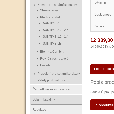
Výrobce:
Kotvení pro solární kolektory
Střešní tašky
Dostupnost:
Plech a šindel
SUNTIME 2.1
Záruka:
SUNTIME 2.2 - 2.5
SUNTIME 1.2 - 1.4
12 389,00
SUNTIME LE
14 990,69 Kč s 
Eternit a Cembrit
Rovné střechy a terén
Fasáda
Popis produkt
Propojení pro solární kolektory
Palety pro kolektory
Popis prod
Čerpadlové solární stanice
Sada dílů pro up
Solární kapaliny
K produktu 
Regulace