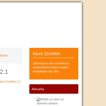
ESKÝCH
SOLÁRNÍCH KOLEKTORŮ
Zákazník
Košík (0)
Návrh ZDARMA
šindel
Zdarma pro Vás navrhneme
nejvhodnější solární systém.
2.1
Kontaktujte nás ZDE
Aktuality