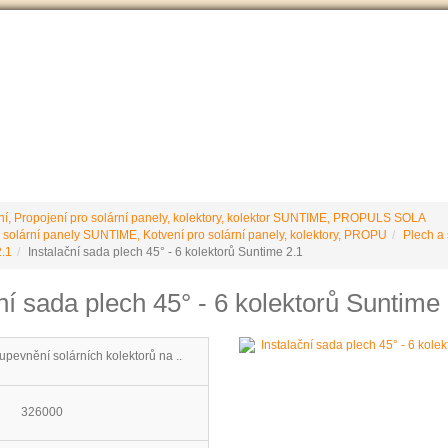
VÝROBCE Č
 podmínky
Vrácení / reklamace
Ke stažení
Stránky výrobce
ní, Propojení pro solární panely, kolektory, kolektor SUNTIME, PROPULS SOLA
 solární panely SUNTIME, Kotvení pro solární panely, kolektory, PROPU
Plech a 
.1
Instalační sada plech 45° - 6 kolektorů Suntime 2.1
ní sada plech 45° - 6 kolektorů Suntime 
upevnění solárních kolektorů na ..
326000