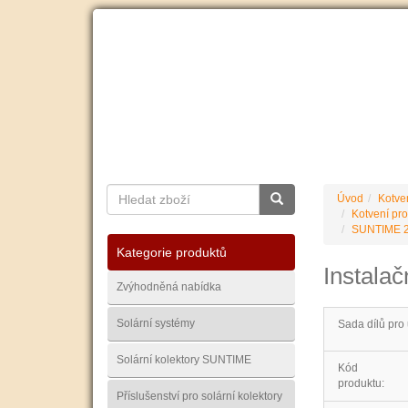
O nás
Ceník dopravy
Kontakty
Obchodní
Úvod
Kotve
Kotvení pro
SUNTIME 2
Kategorie produktů
Instalač
Zvýhodněná nabídka
Solární systémy
Sada dílů pro 
Solární kolektory SUNTIME
Kód
produktu:
Příslušenství pro solární kolektory