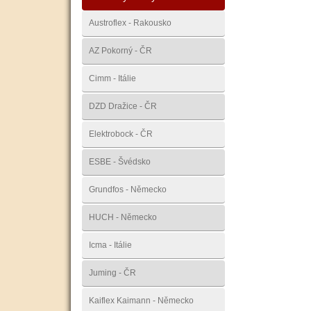
Austroflex - Rakousko
AZ Pokorný - ČR
Cimm - Itálie
DZD Dražice - ČR
Elektrobock - ČR
ESBE - Švédsko
Grundfos - Německo
HUCH - Německo
Icma - Itálie
Juming - ČR
Kaiflex Kaimann - Německo