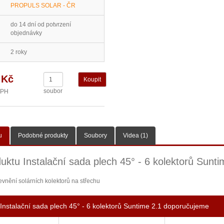
PROPULS SOLAR - ČR
do 14 dní od potvrzení
objednávky
2 roky
 Kč
soubor
DPH
u
Podobné produkty
Soubory
Videa (1)
uktu Instalační sada plech 45° - 6 kolektorů Sunti
evnění solárních kolektorů na střechu
Instalační sada plech 45° - 6 kolektorů Suntime 2.1 doporučujeme