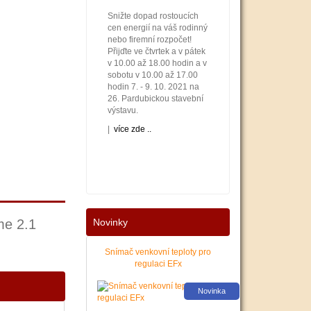
Snižte dopad rostoucích
cen energií na váš rodinný
nebo firemní rozpočet!
Přijďte ve čtvrtek a v pátek
v 10.00 až 18.00 hodin a v
sobotu v 10.00 až 17.00
hodin 7. - 9. 10. 2021 na
26. Pardubickou stavební
výstavu.
|
více zde ..
me 2.1
Novinky
Nové podmínky dotací na
nové solární systémy,
tepelná čerpadla a kotle
Snímač venkovní teploty pro
jsou vyhlášeny. Příjem
regulaci EFx
žádostí začíná 12. 10.
2021. Zajistěte si pro vás
Novinka
levnější a pohodlnější
vytápění a provoz