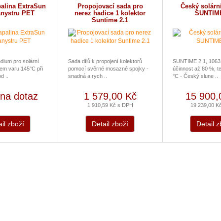
palina ExtraSun
Propojovací sada pro
Český solární
anystru PET
nerez hadice 1 kolektor
SUNTIME
Suntime 2.1
ium pro solární
Sada dílů k propojení kolektorů
SUNTIME 2.1, 1063
em varu 145°C při
pomocí svěrné mosazné spojky -
účinnost až 80 %, te
d ..
snadná a rych ..
°C - Český slune ..
na dotaz
1 579,00 Kč
15 900,
1 910,59 Kč s DPH
19 239,00 K
il zboží
Detail zboží
Detail z