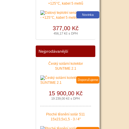
poslední Kotlíkové dotace
+125°C, kabel 5 metrů
v Královéhradeckém kraji
bude pravděpodobně na
Novinka
podzim roku 2020.
Nenechte si ujít dotaci až
377,00 Kč
127 500 Kč na nový zdroj
pro vytápění. Žádost o
456,17 Kč s DPH
dotaci Vám zajistíme!
|
více zde ..
Nejprodávanější
Český solární kolektor
SUNTIME 2.1
Doporučujeme
15 900,00 Kč
19 239,00 Kč s DPH
Ploché těsnění solár S11
15x23,5x1,5 - 3 / 4"