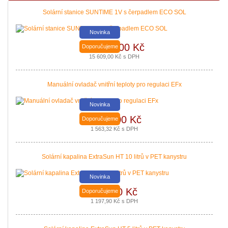
Solární stanice SUNTIME 1V s čerpadlem ECO SOL
Novinka
12 900,00 Kč
Doporučujeme
15 609,00 Kč s DPH
Manuální ovladač vnitřní teploty pro regulaci EFx
Novinka
1 292,00 Kč
Doporučujeme
Nová zelená úsporám a Kotlíkové dotace snadno s PROPULS SOLAR. Přijď
1 563,32 Kč s DPH
|
více zde ..
Solární kapalina ExtraSun HT 10 litrů v PET kanystru
Novinka
990,00 Kč
Doporučujeme
1 197,90 Kč s DPH