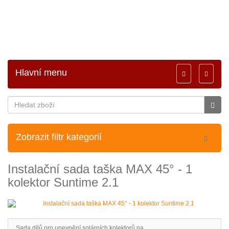
Hlavní menu
Toggle
Toggle
navigation
navigati
Zobrazit filtr kategorií
Instalační sada taška MAX 45° - 1
kolektor Suntime 2.1
Sada dílů pro upevnění solárních kolektorů na ..