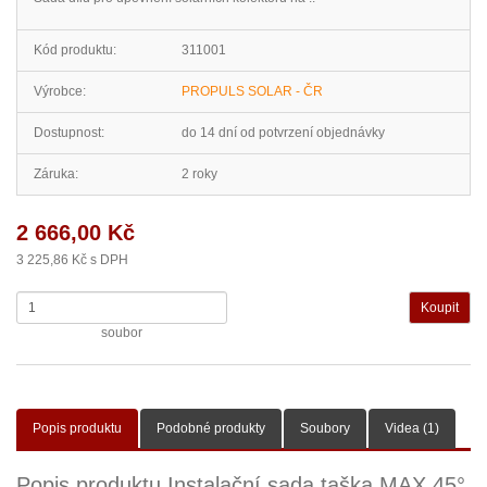
Kód produktu:
311001
Výrobce:
PROPULS SOLAR - ČR
Dostupnost:
do 14 dní od potvrzení objednávky
Záruka:
2 roky
2 666,00 Kč
3 225,86 Kč s DPH
soubor
Popis produktu
Podobné produkty
Soubory
Videa (1)
Popis produktu Instalační sada taška MAX 45°