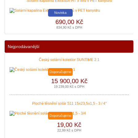
Solární kapalina ExtraSun HT 5 litrů v PET kanystru
Novinka
690,00 Kč
834,90 Kč s DPH
Podávání žádostí o poslední Kotlíkové dotace v Královéhradeckém kraji b
|
více zde ..
Nejprodávanější
Český solární kolektor SUNTIME 2.1
Doporučujeme
15 900,00 Kč
19 239,00 Kč s DPH
Ploché těsnění solár S11 15x23,5x1,5 - 3 / 4"
Doporučujeme
19,00 Kč
22,99 Kč s DPH