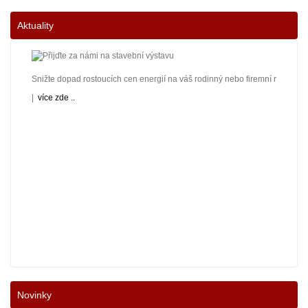
Aktuality
Snižte dopad rostoucích cen energií na váš rodinný nebo firemní rozpočet! 
|
více zde ..
Nové podmínky dotací na nové solární systémy, tepelná čerpadla a kotle jso
Novinky
|
více zde ..