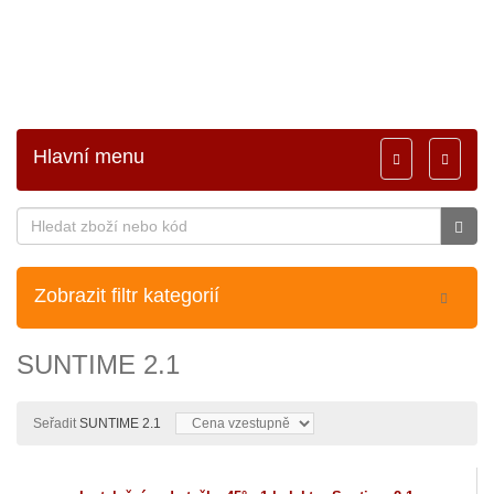
Hlavní menu
Toggle
Toggle
navigation
navigati
Zobrazit filtr kategorií
SUNTIME 2.1
Seřadit
SUNTIME 2.1