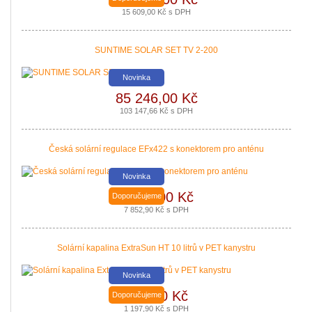
15 609,00 Kč s DPH
SUNTIME SOLAR SET TV 2-200
Novinka
85 246,00 Kč
Nová zelená úsporám a Kotlíkové dotace snadno s PROPULS SOLAR. Přijď
103 147,66 Kč s DPH
|
více zde ..
Česká solární regulace EFx422 s konektorem pro anténu
Novinka
Nové podmínky dotací na nové solární systémy, tepelná čerpadla a kotle jso
6 490,00 Kč
Doporučujeme
|
více zde ..
7 852,90 Kč s DPH
Solární kapalina ExtraSun HT 10 litrů v PET kanystru
Novinka
990,00 Kč
Doporučujeme
1 197,90 Kč s DPH