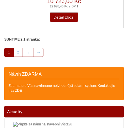
10 726,00 Kč
12 978,46 Kč s DPH
Detail zboží
SUNTIME 2.1 stránka:
1
2
→
⇒
Návrh ZDARMA
Zdarma pro Vás navrhneme nejvhodnější solární systém. Kontaktujte
nás ZDE
Aktuality