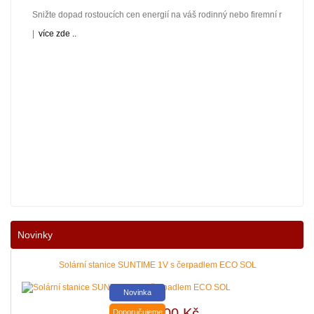
Snižte dopad rostoucích cen energií na váš rodinný nebo firemní rozpočet! 
|
více zde ..
Novinky
Solární stanice SUNTIME 1V s čerpadlem ECO SOL
Novinka
12 900,00 Kč
Doporučujeme