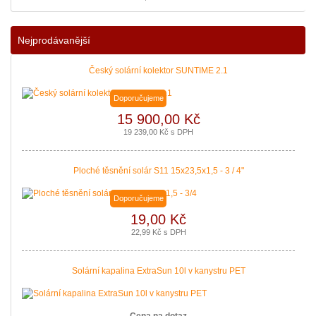
Podávání žádostí o poslední Kotlíkové dotace v Královéhradeckém kraji b
|
více zde ..
Nejprodávanější
Český solární kolektor SUNTIME 2.1
Doporučujeme
15 900,00 Kč
19 239,00 Kč s DPH
Ploché těsnění solár S11 15x23,5x1,5 - 3 / 4"
Doporučujeme
19,00 Kč
22,99 Kč s DPH
Solární kapalina ExtraSun 10l v kanystru PET