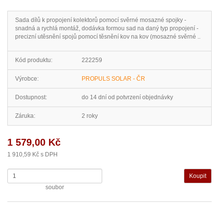
Sada dílů k propojení kolektorů pomocí svěrné mosazné spojky -
snadná a rychlá montáž, dodávka formou sad na daný typ propojení -
precizní utěsnění spojů pomocí těsnění kov na kov (mosazné svěrné ..
Kód produktu:
222259
Výrobce:
PROPULS SOLAR - ČR
Dostupnost:
do 14 dní od potvrzení objednávky
Záruka:
2 roky
1 579,00 Kč
1 910,59 Kč s DPH
soubor