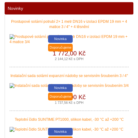
Nové podmínky dotací na nové solární systémy, tepelná čerpadla a kotle jso
Novinky
|
více zde ..
Prostupové solární potrubí 2× 1 metr DN16 v izolaci EPDM 19 mm + 4
matice 3 / 4" + 4 těsnění
Novinka
Doporučujeme
1 772,00 Kč
2 144,12 Kč s DPH
Instalační sada solární expanzní nádoby se servisním šroubením 3 / 4"
Novinka
Nová zelená úsporám a Kotlíkové dotace snadno s PROPULS SOLAR. Přijď
1 436,00 Kč
Doporučujeme
|
více zde ..
1 737,56 Kč s DPH
Teplotní čidlo SUNTIME PT1000, silikon kabel, -30 °C až +200 °C
Novinka