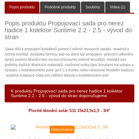
Popis produktu
Podobné produkty
Soubory
Videa (1)
Popis produktu Propojovací sada pro nerez
hadice 1 kolektor Suntime 2.2 - 2.5 - vývod do
stran
Sada dílů k propojení kolektorů pomocí svěrné mosazné spojky -snadná a
rychlá montáž, dodávka formou sad na daný typ propojení -precizní utěsnění
spojů pomocí těsnění kov na kov (mosazné svěrné kroužky) -montáž bez
potřeby dalších těsnících materiálů -možnost volby typu šroubení na vstupu a
výstupu z kolektorového pole (pro Cu trubku nebo nerezové flexibilní hadice)
-snadná instalace čidla pro měření teploty v kolektorovém poli
K produktu Propojovací sada pro nerez hadice 1 kolektor
Suntime 2.2 - 2.5 - vývod do stran doporučujeme
Ploché těsnění solár S11 15x23,5x1,5 - 3/4"
Doporučujeme