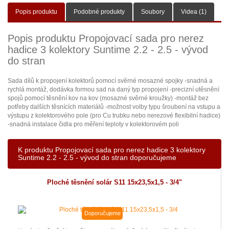
Popis produktu
Podobné produkty
Soubory
Videa (1)
Popis produktu Propojovací sada pro nerez
hadice 3 kolektory Suntime 2.2 - 2.5 - vývod
do stran
Sada dílů k propojení kolektorů pomocí svěrné mosazné spojky -snadná a
rychlá montáž, dodávka formou sad na daný typ propojení -precizní utěsnění
spojů pomocí těsnění kov na kov (mosazné svěrné kroužky) -montáž bez
potřeby dalších těsnících materiálů -možnost volby typu šroubení na vstupu a
výstupu z kolektorového pole (pro Cu trubku nebo nerezové flexibilní hadice)
-snadná instalace čidla pro měření teploty v kolektorovém poli
K produktu Propojovací sada pro nerez hadice 3 kolektory
Suntime 2.2 - 2.5 - vývod do stran doporučujeme
Ploché těsnění solár S11 15x23,5x1,5 - 3/4"
Doporučujeme