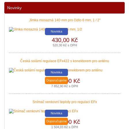
Nové podmínky dotací na nové solární systémy, tepelná čerpadla
Novinky
a kotle jsou vyhlášeny. Příjem žádostí začíná 12. 10. 2021.
Zajistěte si pro vás levnější a pohodlnější vytápění a provoz
domácnosti.
Jímka mosazná 140 mm pro čidlo 6 mm, 1 / 2"
|
více zde ..
Novinka
430,00 Kč
520,30 Kč s DPH
Česká solární regulace EFx422 s konektorem pro anténu
Novinka
6 490,00 Kč
Doporučujeme
Nová zelená úsporám a Kotlíkové dotace snadno s PROPULS
7 852,90 Kč s DPH
SOLAR. Přijďte si pro informace o dotačních programech Nová
zelená úsporám a Kotlíkové dotace.
Snímač venkovní teploty pro regulaci EFx
|
více zde ..
Novinka
1 243,00 Kč
Doporučujeme
1 504,03 Kč s DPH