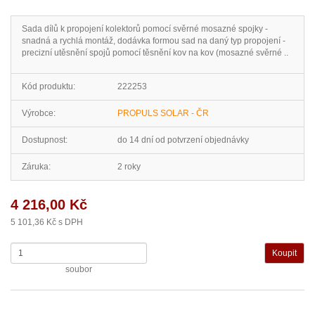
Sada dílů k propojení kolektorů pomocí svěrné mosazné spojky -
snadná a rychlá montáž, dodávka formou sad na daný typ propojení -
precizní utěsnění spojů pomocí těsnění kov na kov (mosazné svěrné ..
Kód produktu:
222253
Výrobce:
PROPULS SOLAR - ČR
Dostupnost:
do 14 dní od potvrzení objednávky
Záruka:
2 roky
4 216,00 Kč
5 101,36 Kč s DPH
soubor