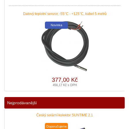
Datový teplotní senzor, -55°C - +125°C, kabel 5 metrů
Novinka
Podávání žádostí o poslední Kotlíkové dotace v
Královéhradeckém kraji bude pravděpodobně na podzim roku
2020. Nenechte si ujít dotaci až 127 500 Kč na nový zdroj pro
vytápění. Žádost o dotaci Vám zajistíme!
|
více zde ..
377,00 Kč
456,17 Kč s DPH
Nejprodávanější
Český solární kolektor SUNTIME 2.1
Doporučujeme