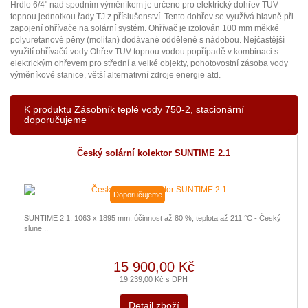
Hrdlo 6/4" nad spodním výměníkem je určeno pro elektrický dohřev TUV
topnou jednotkou řady TJ z příslušenství. Tento dohřev se využívá hlavně při
zapojení ohřívače na solární systém. Ohřívač je izolován 100 mm měkké
polyuretanové pěny (molitan) dodávané odděleně s nádobou. Nejčastější
využití ohřívačů vody Ohřev TUV topnou vodou popřípadě v kombinaci s
elektrickým ohřevem pro střední a velké objekty, pohotovostní zásoba vody
výměníkové stanice, větší alternativní zdroje energie atd.
K produktu Zásobník teplé vody 750-2, stacionární
doporučujeme
Český solární kolektor SUNTIME 2.1
Doporučujeme
SUNTIME 2.1, 1063 x 1895 mm, účinnost až 80 %, teplota až 211 °C - Český
slune ..
15 900,00 Kč
19 239,00 Kč s DPH
Detail zboží