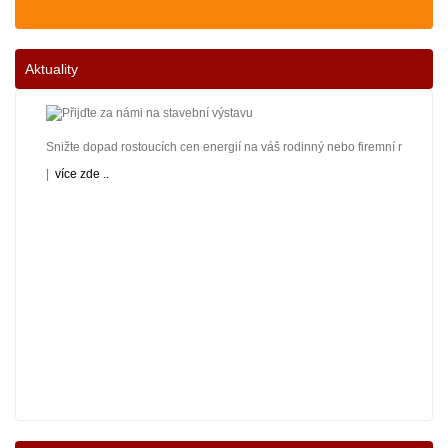
Aktuality
Snižte dopad rostoucích cen energií na váš rodinný nebo firemní rozpočet! 
|
více zde ..
Nové podmínky dotací na nové solární systémy, tepelná čerpadla a kotle jso