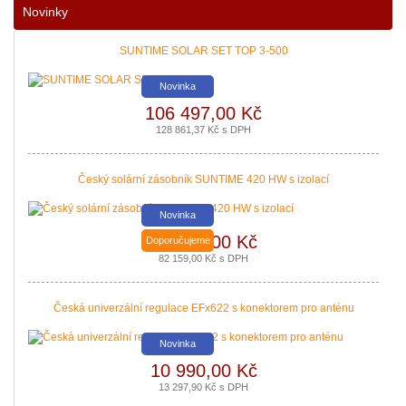
Novinky
|
více zde ..
SUNTIME SOLAR SET TOP 3-500
Novinka
106 497,00 Kč
128 861,37 Kč s DPH
Český solární zásobník SUNTIME 420 HW s izolací
Novinka
67 900,00 Kč
Doporučujeme
Nová zelená úsporám a Kotlíkové dotace snadno s PROPULS SOLAR. Přijď
82 159,00 Kč s DPH
|
více zde ..
Česká univerzální regulace EFx622 s konektorem pro anténu
Novinka
10 990,00 Kč
13 297,90 Kč s DPH