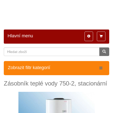
Hlavní menu
Toggle
Toggle
navigation
navigatio
Zobrazit filtr kategorií
Zásobník teplé vody 750-2, stacionární