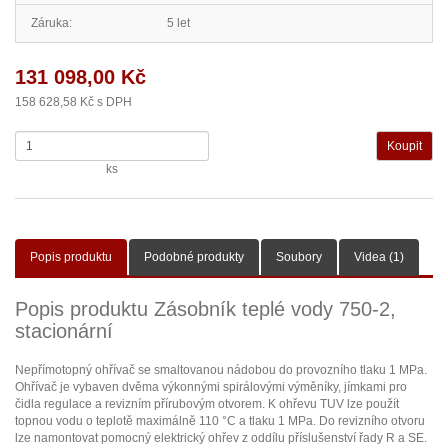
Záruka:
5 let
131 098,00 Kč
158 628,58 Kč s DPH
ks
Popis produktu
Podobné produkty
Soubory
Videa (1)
Popis produktu Zásobník teplé vody 750-2,
stacionární
Nepřímotopný ohřívač se smaltovanou nádobou do provozního tlaku 1 MPa.
Ohřívač je vybaven dvěma výkonnými spirálovými výměníky, jímkami pro
čidla regulace a revizním přírubovým otvorem. K ohřevu TUV lze použít
topnou vodu o teplotě maximálně 110 °C a tlaku 1 MPa. Do revizního otvoru
lze namontovat pomocný elektrický ohřev z oddílu příslušenství řady R a SE.