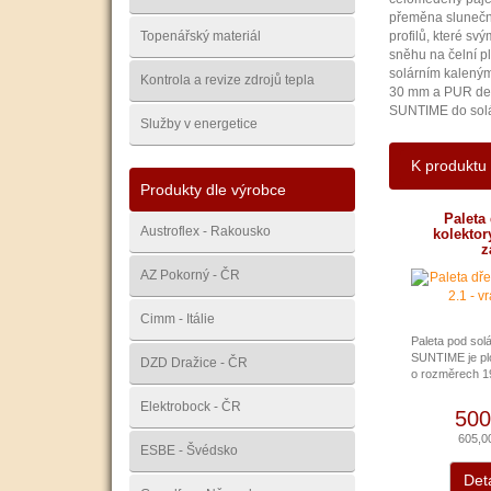
přeměna sluneční
Topenářský materiál
profilů, které sv
sněhu na čelní p
solárním kaleným
Kontrola a revize zdrojů tepla
30 mm a PUR desk
SUNTIME do solá
Služby v energetice
K produktu
Produkty dle výrobce
Paleta
Austroflex - Rakousko
kolektor
z
AZ Pokorný - ČR
Cimm - Itálie
Paleta pod solá
SUNTIME je pl
DZD Dražice - ČR
o rozměrech 19
Elektrobock - ČR
500
605,0
ESBE - Švédsko
Deta