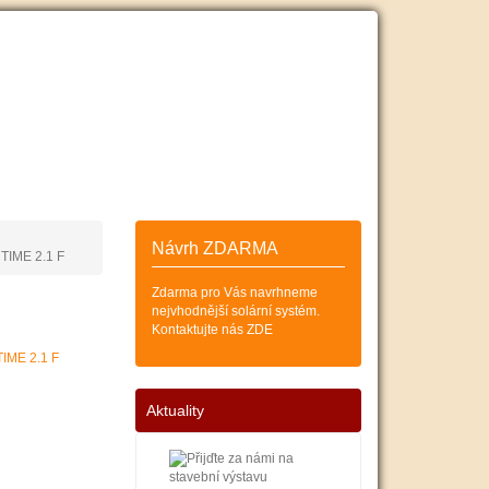
ESKÝCH
SOLÁRNÍCH KOLEKTORŮ
Zákazník
Košík (0)
Návrh ZDARMA
NTIME 2.1 F
Zdarma pro Vás navrhneme
nejvhodnější solární systém.
Kontaktujte nás ZDE
Aktuality