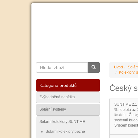
O nás
Ceník dopravy
Kontakty
Obchodní
Úvod
Solár
Kolektory,
Kategorie produktů
Český s
Zvýhodněná nabídka
SUNTIME 2.1 F
Solární systémy
%, teplota až 
fasádu - Česk
systémů budov 
Solární kolektory SUNTIME
Srdcem kolekto
Solární kolektory běžné