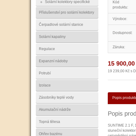
Solární kolektory specifické
Kód
produktu:
Příslušenství pro solární kolektory
Výrobce:
Čerpadlové solární stanice
Dostupnost:
Solární kapaliny
Záruka:
Regulace
Expanzní nádoby
15 900,00
19 239,00 Kč s 
Potrubí
Izolace
Zásobníky teplé vody
Popis produkt
Akumulační nádrže
Popis pro
Topná tělesa
SUNTIME 2.1 F, 1
sluneční kolekto
Ohřev bazénu
celoměděný pájen