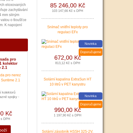
domácnosti.
85 246,00 Kč
vých eloxovaných
raňuje zachytávání
103 147,66 Kč s DPH
|
více zde ..
 4 mm silným
vatou o tloušťce
m. K napojení
Snímač vnitřní teploty pro
regulaci EFx
Nová zelená úsporám a
Novinka
Kotlíkové dotace snadno s
PROPULS SOLAR. Přijďte
Doporučujeme
672,00 Kč
si pro informace o
 sada pro
dotačních programech
1 kolektor
813,12 Kč s DPH
Nová zelená úsporám a
 2.1
Kotlíkové dotace.
Solární kapalina ExtraSun HT
|
více zde ..
10 litrů v PET kanystru
í kolektorů
Novinka
zné spojky -
Doporučujeme
990,00 Kč
00 Kč
1 197,90 Kč s DPH
č s DPH
boží
Podávání žádostí o
Solární zásobník HSSH 325-2V,