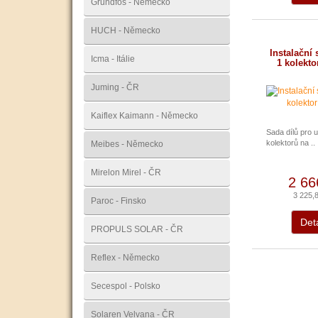
Grundfos - Německo
HUCH - Německo
Instalační 
Icma - Itálie
1 kolekto
Juming - ČR
Kaiflex Kaimann - Německo
Sada dílů pro 
kolektorů na .. 
Meibes - Německo
Mirelon Mirel - ČR
2 66
3 225,
Paroc - Finsko
Deta
PROPULS SOLAR - ČR
Reflex - Německo
Secespol - Polsko
Solaren Velvana - ČR