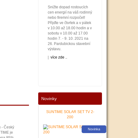
Snižte dopad rostoucích
cen energií na váš rodinný
nebo firemní rozpočet!
Přijďte ve čtvrtek a v pátek
v 10.00 až 18.00 hodin a v
sobotu v 10.00 až 17.00
hodin 7. - 9. 10. 2021 na
26. Pardubickou stavební
výstavu.
|
více zde ..
Novinky
Nové podmínky dotací na
nové solární systémy,
tepelná čerpadla a kotle
SUNTIME SOLAR SET TV 2-
jsou vyhlášeny. Příjem
200
žádostí začíná 12. 10.
2021. Zajistěte si pro vás
u - Český
Novinka
levnější a pohodlnější
NTIME je
vytápění a provoz
čena 95%