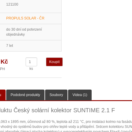
121100
PROPULS SOLAR - ČR
do 30 dní od potvrzení
objednávky
7 let
 Kč
ks
DPH
u
Podobné produkty
Soubory
Videa (1)
duktu Český solární kolektor SUNTIME 2.1 F
063 x 1895 mm, účinnost až 80 %, teplota až 211 °C, pro instalaci kolmo na fasád
r vhodný do systémů budov pro ohřev teplé vody a přitápění. Srdcem kolektoru SU
ý absorbér (jímací plocha kolektoru) s vysoceselektivním povrchem Eta+® (zaru