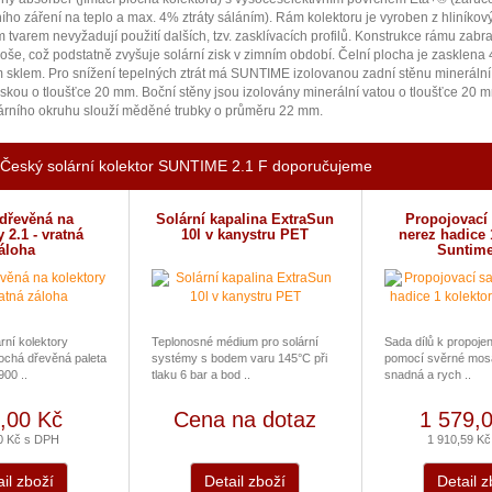
ho záření na teplo a max. 4% ztráty sáláním). Rám kolektoru je vyroben z hliníko
ým tvarem nevyžadují použití dalších, tzv. zasklívacích profilů. Konstrukce rámu zab
loše, což podstatně zvyšuje solární zisk v zimním období. Čelní plocha je zasklena
 sklem. Pro snížení tepelných ztrát má SUNTIME izolovanou zadní stěnu minerální 
ou o tloušťce 20 mm. Boční stěny jsou izolovány minerální vatou o tloušťce 20 m
rního okruhu slouží měděné trubky o průměru 22 mm.
 Český solární kolektor SUNTIME 2.1 F doporučujeme
 dřevěná na
Solární kapalina ExtraSun
Propojovací
y 2.1 - vratná
10l v kanystru PET
nerez hadice 
áloha
Suntime
rní kolektory
Teplonosné médium pro solární
Sada dílů k propojen
ochá dřevěná paleta
systémy s bodem varu 145°C při
pomocí svěrné mosa
00 ..
tlaku 6 bar a bod ..
snadná a rych ..
,00 Kč
Cena na dotaz
1 579,
0 Kč s DPH
1 910,59 K
il zboží
Detail zboží
Detail z