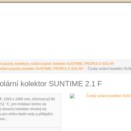
VÝROBCE Č
 podmínky
Vrácení / reklamace
Ke stažení
Stránky výrobce
ní panely, kolektory, solární panel, kolektor SUNTIME, PROPULS SOLAR
 solární panely, kolektor SUNTIME, PROPULS SOLAR
Český solární kolektor SU
olární kolektor SUNTIME 2.1 F
, 1063 x 1895 mm, účinnost až 80
211 °C, pro instalaci kolmo na
ý sluneční kolektor vhodný do
pro ohřev teplé vody a přitápění.
ru ..