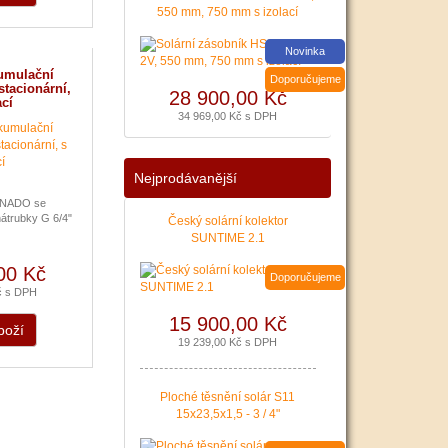
poslední Kotlíkové dotace
550 mm, 750 mm s izolací
v Královéhradeckém kraji
bude pravděpodobně na
Novinka
podzim roku 2020.
umulační
Nenechte si ujít dotaci až
Doporučujeme
stacionární,
28 900,00 Kč
127 500 Kč na nový zdroj
ací
pro vytápění. Žádost o
34 969,00 Kč s DPH
dotaci Vám zajistíme!
|
více zde ..
Nejprodávanější
 NADO se
átrubky G 6/4"
Český solární kolektor
SUNTIME 2.1
00 Kč
Doporučujeme
č s DPH
15 900,00 Kč
boží
19 239,00 Kč s DPH
Ploché těsnění solár S11
15x23,5x1,5 - 3 / 4"