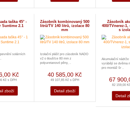
sada taška 45° -
Zásobník kombinovaný 500
Zásobník ak
r Suntime 2.1
litrů/TV 140 litrů, izolace 80
400/TVnerez-1, 
mm
s izol
upevnění solárních
Izolační plášť pro zásobník NADO
..
v2 o tloušťce 80 mm z
Akumulační nádrže
polyuretanové pěny, ..
vyrábějí se dvěma n
pro montáž šr ..
6,00 Kč
40 585,00 Kč
67 900,
86 Kč s DPH
49 107,85 Kč s DPH
82 159,00 K
il zboží
Detail zboží
Detail z