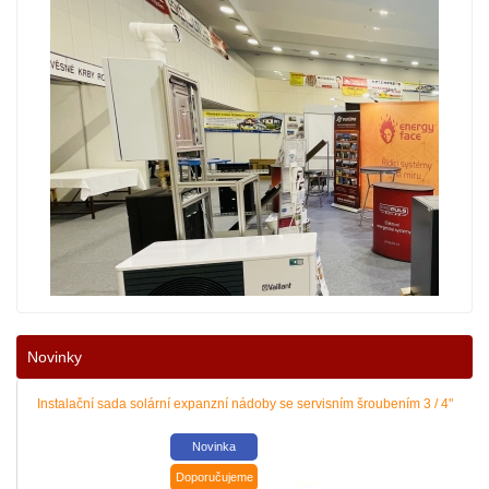
Novinky
Instalační sada solární expanzní nádoby se servisním šroubením 3 / 4"
Snižte dopad rostoucích cen energií na váš rodinný nebo firemní rozpočet! 
Novinka
|
více zde ..
Doporučujeme