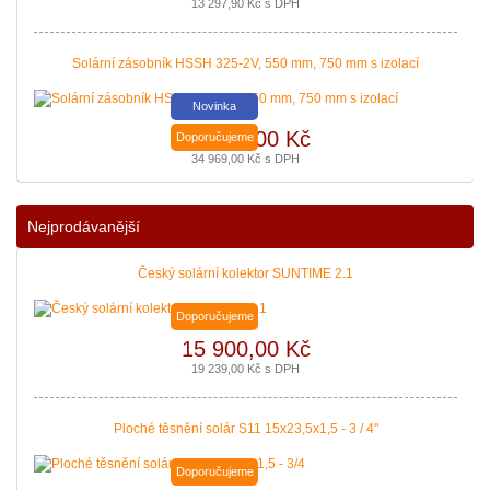
13 297,90 Kč s DPH
Solární zásobník HSSH 325-2V, 550 mm, 750 mm s izolací
Novinka
28 900,00 Kč
Doporučujeme
34 969,00 Kč s DPH
Nejprodávanější
Český solární kolektor SUNTIME 2.1
Doporučujeme
15 900,00 Kč
19 239,00 Kč s DPH
Ploché těsnění solár S11 15x23,5x1,5 - 3 / 4"
Doporučujeme