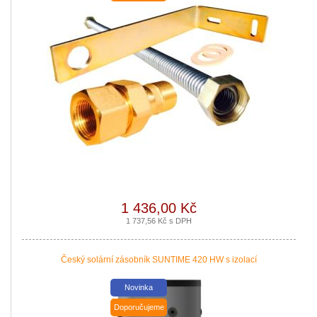
Nová zelená úsporám a Kotlíkové dotace snadno s PROPULS SOLAR. Přijď
|
více zde ..
Nové podmínky dotací na nové solární systémy, tepelná čerpadla a kotle jso
|
více zde ..
1 436,00 Kč
1 737,56 Kč s DPH
Český solární zásobník SUNTIME 420 HW s izolací
Novinka
Doporučujeme