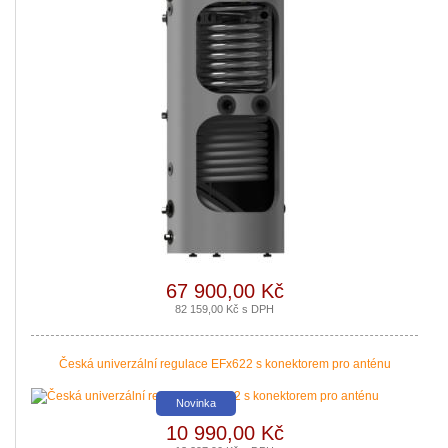
Podávání žádostí o poslední Kotlíkové dotace v Královéhradeckém kraji b
|
více zde ..
67 900,00 Kč
82 159,00 Kč s DPH
Česká univerzální regulace EFx622 s konektorem pro anténu
Novinka
10 990,00 Kč