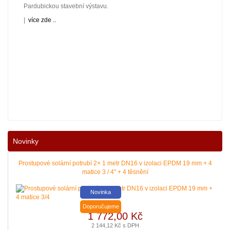
Pardubickou stavební výstavu.
|
více zde ..
Nové podmínky dotací na nové solární systémy, tepelná čerpadla
Novinky
a kotle jsou vyhlášeny. Příjem žádostí začíná 12. 10. 2021.
Zajistěte si pro vás levnější a pohodlnější vytápění a provoz
domácnosti.
Prostupové solární potrubí 2× 1 metr DN16 v izolaci EPDM 19 mm + 4
matice 3 / 4" + 4 těsnění
|
více zde ..
Novinka
Doporučujeme
1 772,00 Kč
2 144,12 Kč s DPH