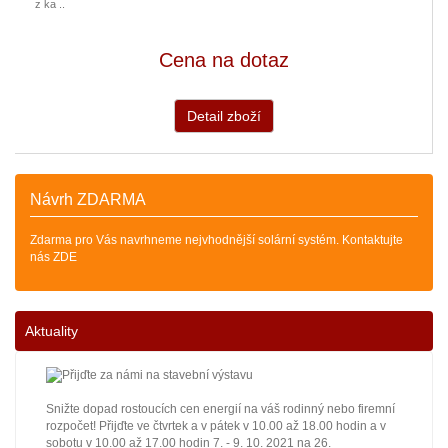
z ka ..
Cena na dotaz
Detail zboží
Návrh ZDARMA
Zdarma pro Vás navrhneme nejvhodnější solární systém. Kontaktujte
nás ZDE
Aktuality
Snižte dopad rostoucích cen energií na váš rodinný nebo firemní
rozpočet! Přijďte ve čtvrtek a v pátek v 10.00 až 18.00 hodin a v
sobotu v 10.00 až 17.00 hodin 7. - 9. 10. 2021 na 26.