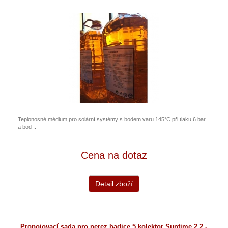
Teplonosné médium pro solární systémy s bodem varu 145°C při tlaku 6 bar
a bod ..
Cena na dotaz
Detail zboží
Propojovací sada pro nerez hadice 5 kolektor Suntime 2.2 -