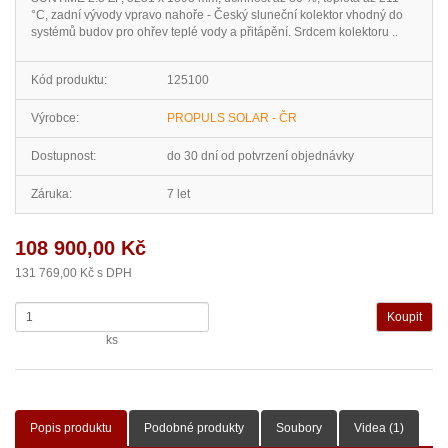
°C, zadní vývody vpravo nahoře - Český sluneční kolektor vhodný do
systémů budov pro ohřev teplé vody a přitápění. Srdcem kolektoru ..
Kód produktu:
125100
Výrobce:
PROPULS SOLAR - ČR
Dostupnost:
do 30 dní od potvrzení objednávky
Záruka:
7 let
108 900,00 Kč
131 769,00 Kč s DPH
ks
Popis produktu
Podobné produkty
Soubory
Videa (1)