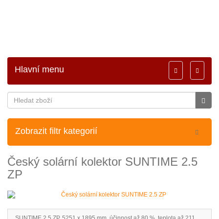
Hlavní menu
Toggle
Toggle
navigation
navigati
Zobrazit filtr kategorií
Český solární kolektor SUNTIME 2.5
ZP
SUNTIME 2.5 ZP, 5251 x 1895 mm, účinnost až 80 %, teplota až 211