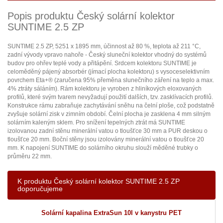
Popis produktu Český solární kolektor
SUNTIME 2.5 ZP
SUNTIME 2.5 ZP, 5251 x 1895 mm, účinnost až 80 %, teplota až 211 °C,
zadní vývody vpravo nahoře - Český sluneční kolektor vhodný do systémů
budov pro ohřev teplé vody a přitápění. Srdcem kolektoru SUNTIME je
celoměděný pájený absorbér (jímací plocha kolektoru) s vysoceselektivním
povrchem Eta+® (zaručena 95% přeměna slunečního záření na teplo a max.
4% ztráty sáláním). Rám kolektoru je vyroben z hliníkových eloxovaných
profilů, které svým tvarem nevyžadují použití dalších, tzv. zasklívacích profilů.
Konstrukce rámu zabraňuje zachytávání sněhu na čelní ploše, což podstatně
zvyšuje solární zisk v zimním období. Čelní plocha je zasklena 4 mm silným
solárním kaleným sklem. Pro snížení tepelných ztrát má SUNTIME
izolovanou zadní stěnu minerální vatou o tloušťce 30 mm a PUR deskou o
tloušťce 20 mm. Boční stěny jsou izolovány minerální vatou o tloušťce 20
mm. K napojení SUNTIME do solárního okruhu slouží měděné trubky o
průměru 22 mm.
K produktu Český solární kolektor SUNTIME 2.5 ZP
doporučujeme
Solární kapalina ExtraSun 10l v kanystru PET