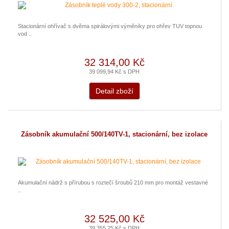
Stacionární ohřívač s dvěma spirálovými výměníky pro ohřev TUV topnou
vod ..
32 314,00 Kč
39 099,94 Kč s DPH
Detail zboží
Zásobník akumulační 500/140TV-1, stacionární, bez izolace
Akumulační nádrž s přírubou s roztečí šroubů 210 mm pro montáž vestavné
..
32 525,00 Kč
39 355,25 Kč s DPH