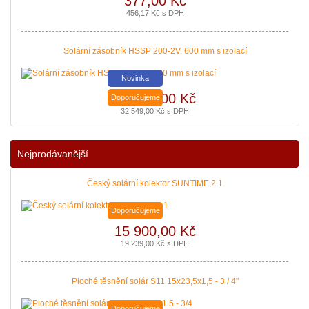
377,00 Kč
456,17 Kč s DPH
Solární zásobník HSSP 200-2V, 600 mm s izolací
Novinka
26 900,00 Kč
Doporučujeme
32 549,00 Kč s DPH
Podávání žádostí o poslední Kotlíkové dotace v
Královéhradeckém kraji bude pravděpodobně na podzim roku
2020. Nenechte si ujít dotaci až 127 500 Kč na nový zdroj pro
Nejprodávanější
vytápění. Žádost o dotaci Vám zajistíme!
|
více zde ..
Český solární kolektor SUNTIME 2.1
Doporučujeme
15 900,00 Kč
19 239,00 Kč s DPH
Ploché těsnění solár S11 15x23,5x1,5 - 3 / 4"
Doporučujeme