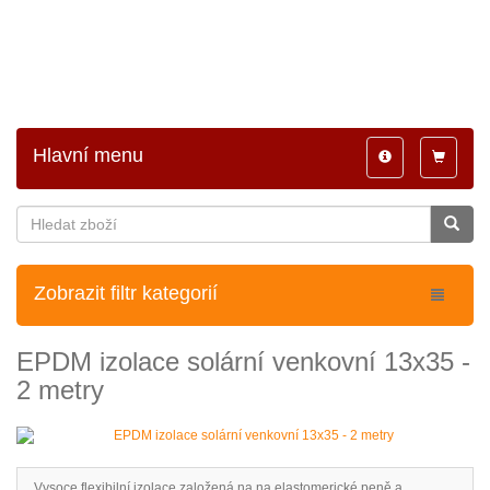
Hlavní menu
Toggle
Toggle
navigation
navigatio
Zobrazit filtr kategorií
EPDM izolace solární venkovní 13x35 -
2 metry
Vysoce flexibilní izolace založená na na elastomerické peně a