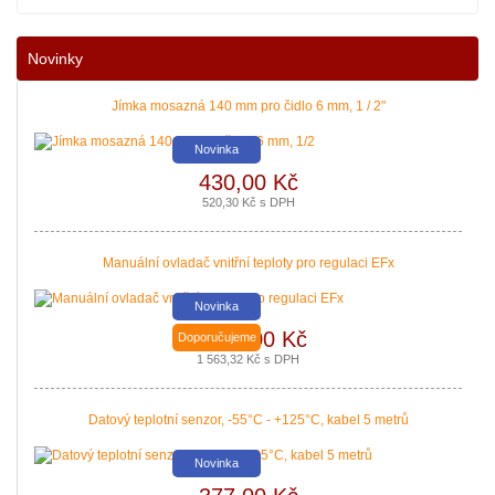
Nové podmínky dotací na nové solární systémy, tepelná čerpadla
Novinky
a kotle jsou vyhlášeny. Příjem žádostí začíná 12. 10. 2021.
Zajistěte si pro vás levnější a pohodlnější vytápění a provoz
domácnosti.
Jímka mosazná 140 mm pro čidlo 6 mm, 1 / 2"
|
více zde ..
Novinka
430,00 Kč
520,30 Kč s DPH
Manuální ovladač vnitřní teploty pro regulaci EFx
Novinka
1 292,00 Kč
Doporučujeme
Nová zelená úsporám a Kotlíkové dotace snadno s PROPULS
1 563,32 Kč s DPH
SOLAR. Přijďte si pro informace o dotačních programech Nová
zelená úsporám a Kotlíkové dotace.
Datový teplotní senzor, -55°C - +125°C, kabel 5 metrů
|
více zde ..
Novinka