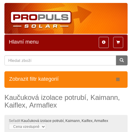
Hlavní menu
Toggle
Toggle
navigation
navigatio
Zobrazit filtr kategorií
Kaučuková izolace potrubí, Kaimann,
Kaiflex, Armaflex
Seřadit
Kaučuková izolace potrubí, Kaimann, Kaiflex, Armaflex