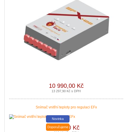
Podávání žádostí o poslední Kotlíkové dotace v Královéhradeckém kraji b
|
více zde ..
10 990,00 Kč
13 297,90 Kč s DPH
Snímač vnitřní teploty pro regulaci EFx
Novinka
672,00 Kč
Doporučujeme