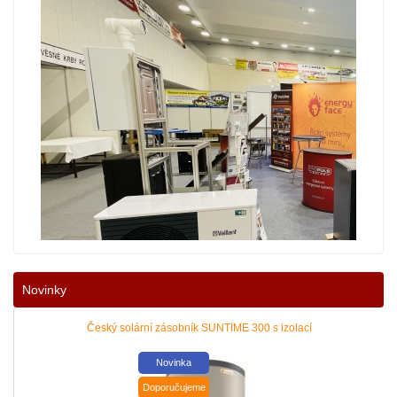
Novinky
Český solární zásobník SUNTIME 300 s izolací
Snižte dopad rostoucích cen energií na váš rodinný nebo firemní rozpočet! 
Novinka
|
více zde ..
Doporučujeme