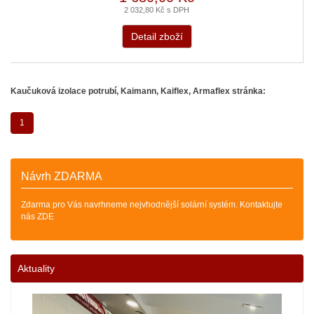
2 032,80 Kč s DPH
Detail zboží
Kaučuková izolace potrubí, Kaimann, Kaiflex, Armaflex stránka:
1
Návrh ZDARMA
Zdarma pro Vás navrhneme nejvhodnější solární systém. Kontaktujte
nás ZDE
Aktuality