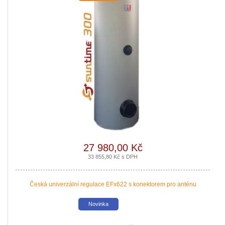
Nová zelená úsporám a Kotlíkové dotace snadno s PROPULS SOLAR. Přijď
|
více zde ..
Nové podmínky dotací na nové solární systémy, tepelná čerpadla a kotle jso
|
více zde ..
27 980,00 Kč
33 855,80 Kč s DPH
Česká univerzální regulace EFx622 s konektorem pro anténu
Novinka