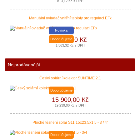
813,12 Kč s DPH
Manuální ovladač vnitřní teploty pro regulaci EFx
Novinka
1 292,00 Kč
Doporučujeme
1 563,32 Kč s DPH
Nejprodávanější
Český solární kolektor SUNTIME 2.1
Doporučujeme
15 900,00 Kč
19 239,00 Kč s DPH
Ploché těsnění solár S11 15x23,5x1,5 - 3 / 4"
Doporučujeme