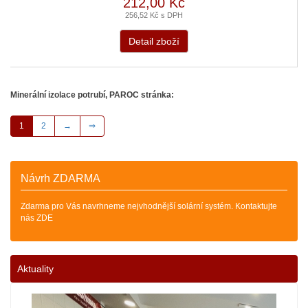
212,00 Kč
256,52 Kč s DPH
Detail zboží
Minerální izolace potrubí, PAROC stránka:
1
2
→
⇒
Návrh ZDARMA
Zdarma pro Vás navrhneme nejvhodnější solární systém. Kontaktujte
nás ZDE
Aktuality