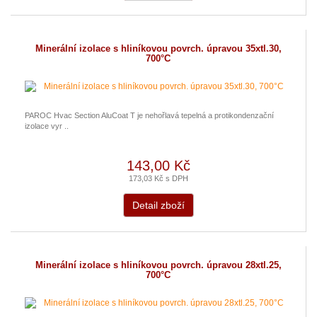
Minerální izolace s hliníkovou povrch. úpravou 35xtl.30,
700°C
PAROC Hvac Section AluCoat T je nehořlavá tepelná a protikondenzační
izolace vyr ..
143,00 Kč
173,03 Kč s DPH
Detail zboží
Minerální izolace s hliníkovou povrch. úpravou 28xtl.25,
700°C