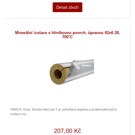
Detail zboží
Minerální izolace s hliníkovou povrch. úpravou 42xtl.30,
700°C
PAROC Hvac Section AluCoat T je nehořlavá tepelná a protikondenzační
izolace vyr ..
207,00 Kč