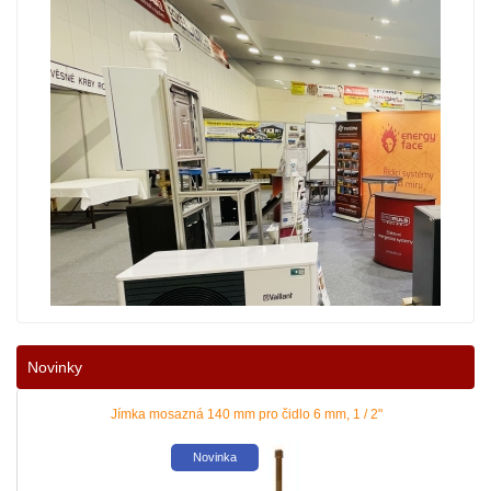
Nové podmínky dotací na nové solární systémy, tepelná čerpadla a kotle jso
Novinky
|
více zde ..
Jímka mosazná 140 mm pro čidlo 6 mm, 1 / 2"
Snižte dopad rostoucích cen energií na váš rodinný nebo firemní rozpočet! 
Novinka
|
více zde ..