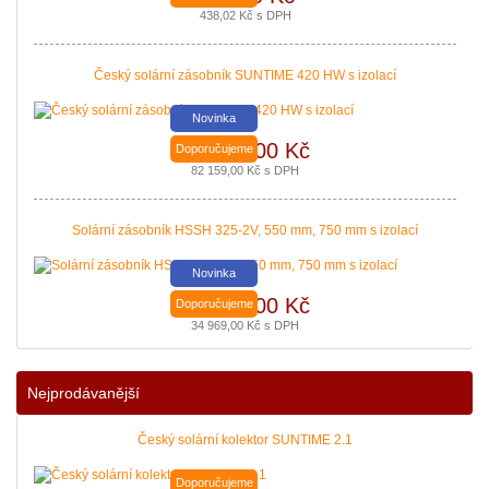
Podávání žádostí o poslední Kotlíkové dotace v Královéhradeckém kraji b
438,02 Kč s DPH
|
více zde ..
Český solární zásobník SUNTIME 420 HW s izolací
Novinka
67 900,00 Kč
Doporučujeme
82 159,00 Kč s DPH
Solární zásobník HSSH 325-2V, 550 mm, 750 mm s izolací
Novinka
28 900,00 Kč
Doporučujeme
34 969,00 Kč s DPH
Nejprodávanější
Český solární kolektor SUNTIME 2.1
Doporučujeme