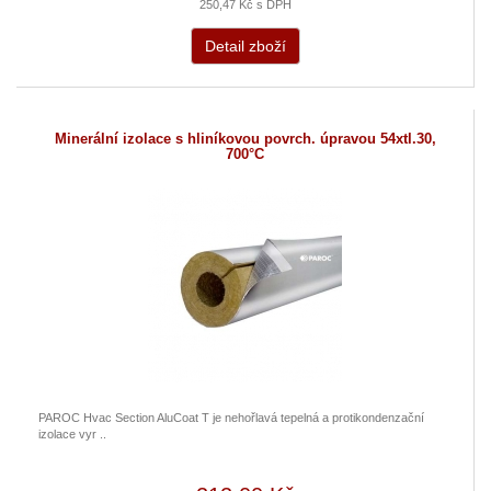
250,47 Kč s DPH
Detail zboží
Minerální izolace s hliníkovou povrch. úpravou 54xtl.30,
700°C
PAROC Hvac Section AluCoat T je nehořlavá tepelná a protikondenzační
izolace vyr ..