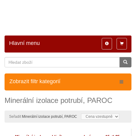
Hlavní menu
Toggle
Toggle
navigation
navigatio
Zobrazit filtr kategorií
Minerální izolace potrubí, PAROC
Seřadit
Minerální izolace potrubí, PAROC