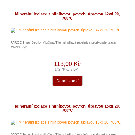
Minerální izolace s hliníkovou povrch. úpravou 42xtl.20,
700°C
PAROC Hvac Section AluCoat T je nehořlavá tepelná a protikondenzační
izolace vyr ..
118,00 Kč
142,78 Kč s DPH
Detail zboží
Minerální izolace s hliníkovou povrch. úpravou 15xtl.20,
700°C
PAROC Hvac Section AluCoat T je nehořlavá tepelná a protikondenzační