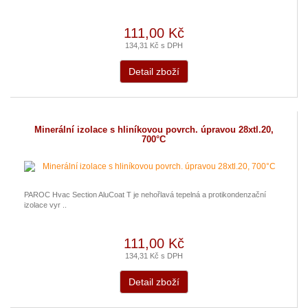
111,00 Kč
134,31 Kč s DPH
Detail zboží
Minerální izolace s hliníkovou povrch. úpravou 28xtl.20,
700°C
PAROC Hvac Section AluCoat T je nehořlavá tepelná a protikondenzační
izolace vyr ..
111,00 Kč
134,31 Kč s DPH
Detail zboží