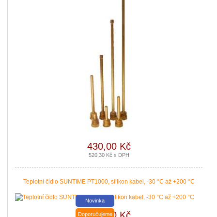
Nová zelená úsporám a Kotlíkové dotace snadno s PROPULS SOLAR. Přijď
|
více zde ..
430,00 Kč
520,30 Kč s DPH
Teplotní čidlo SUNTIME PT1000, silikon kabel, -30 °C až +200 °C
Novinka
362,00 Kč
Doporučujeme