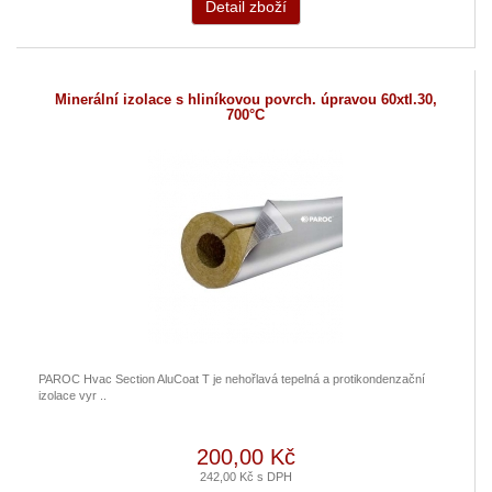
Detail zboží
Minerální izolace s hliníkovou povrch. úpravou 60xtl.30,
700°C
PAROC Hvac Section AluCoat T je nehořlavá tepelná a protikondenzační
izolace vyr ..
200,00 Kč
242,00 Kč s DPH