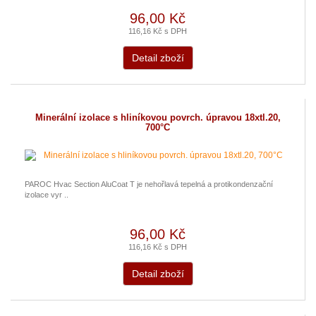
96,00 Kč
116,16 Kč s DPH
Detail zboží
Minerální izolace s hliníkovou povrch. úpravou 18xtl.20,
700°C
PAROC Hvac Section AluCoat T je nehořlavá tepelná a protikondenzační
izolace vyr ..
96,00 Kč
116,16 Kč s DPH
Detail zboží