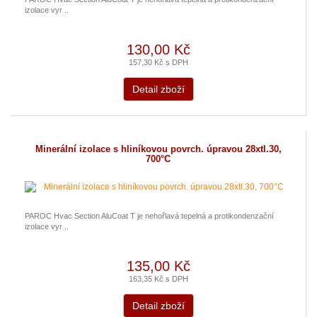
izolace vyr ..
130,00 Kč
157,30 Kč s DPH
Detail zboží
Minerální izolace s hliníkovou povrch. úpravou 28xtl.30,
700°C
PAROC Hvac Section AluCoat T je nehořlavá tepelná a protikondenzační
izolace vyr ..
135,00 Kč
163,35 Kč s DPH
Detail zboží