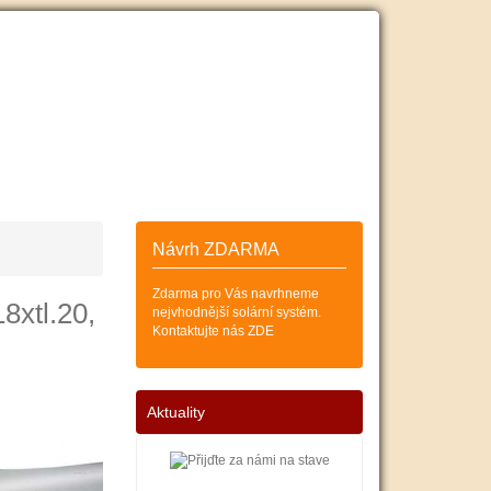
ESKÝCH
SOLÁRNÍCH KOLEKTORŮ
Zákazník
Košík (0)
Návrh ZDARMA
Zdarma pro Vás navrhneme
8xtl.20,
nejvhodnější solární systém.
Kontaktujte nás ZDE
Aktuality