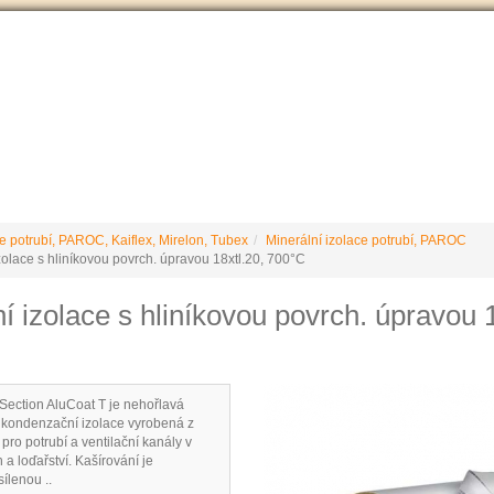
VÝROBCE Č
 podmínky
Vrácení / reklamace
Ke stažení
Stránky výrobce
e potrubí, PAROC, Kaiflex, Mirelon, Tubex
Minerální izolace potrubí, PAROC
zolace s hliníkovou povrch. úpravou 18xtl.20, 700°C
í izolace s hliníkovou povrch. úpravou 1
ction AluCoat T je nehořlavá
tikondenzační izolace vyrobená z
ro potrubí a ventilační kanály v
 a loďařství. Kašírování je
ílenou ..