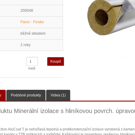
200048
Paroc - Finsko
běžně skladem
2 roky
metr
u
Podobné produkty
Videa (1)
uktu Minerální izolace s hliníkovou povrch. úpravo
on AluCoat T je nehořlavá tepelná a protikondenzační izolace vyrobená z kamen
ční kanály v TZB aplikacích a loďařství. Kašírování je provedeno zesílenou hliníkovou