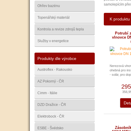
samolepícím přes
Ohřev bazénu
Topenářský materiál
K produktu 
Kontrola a revize zdrojů tepla
Potrubí 
vlnovce DN
Služby v energetice
Produkty dle výrobce
Nerezová vlno
Austroflex - Rakousko
ohebná pro ins
- solár, pro dop
AZ Pokorný - ČR
295
356,9
Cimm - Itálie
Deta
DZD Dražice - ČR
Elektrobock - ČR
Zásobní
ESBE - Švédsko