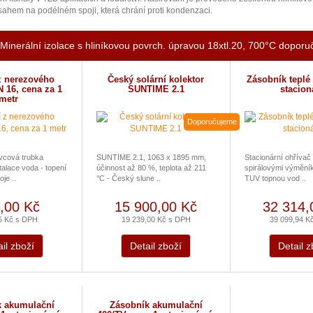
ahem na podélném spoji, která chrání proti kondenzaci.
Minerální izolace s hliníkovou povrch. úpravou 18xtl.20, 700°C dopor
z nerezového
Český solární kolektor
Zásobník teplé 
 16, cena za 1
SUNTIME 2.1
stacion
metr
Doporučujeme
vcová trubka
SUNTIME 2.1, 1063 x 1895 mm,
Stacionární ohříva
talace voda - topení
účinnost až 80 %, teplota až 211
spirálovými výmění
oje ..
°C - Český slune ..
TUV topnou vod ..
,00 Kč
15 900,00 Kč
32 314,
5 Kč s DPH
19 239,00 Kč s DPH
39 099,94 K
il zboží
Detail zboží
Detail z
k akumulační
Zásobník akumulační