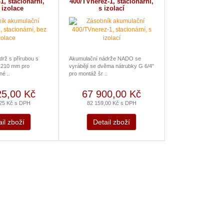
1, stacionární,
400/TVnerez-1, stacionární,
 izolace
s izolací
rž s přírubou s
Akumulační nádrže NADO se
ů 210 mm pro
vyrábějí se dvěma nátrubky G 6/4"
é ..
pro montáž šr ..
25,00 Kč
67 900,00 Kč
,25 Kč s DPH
82 159,00 Kč s DPH
il zboží
Detail zboží