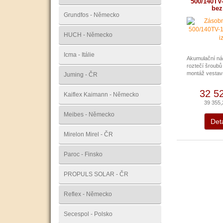
500/140TV-
bez
Grundfos - Německo
HUCH - Německo
Icma - Itálie
Akumulační nád
roztečí šroub
montáž vestavn
Juming - ČR
32 5
Kaiflex Kaimann - Německo
39 355
Meibes - Německo
Deta
Mirelon Mirel - ČR
Paroc - Finsko
PROPULS SOLAR - ČR
Reflex - Německo
Secespol - Polsko