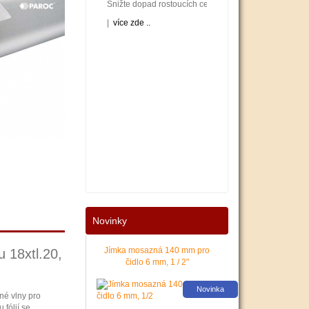
Snižte dopad rostoucích cen energií na váš rodinný neb
|
více zde ..
Nové podmínky dotací na nové solární systémy, tepelná 
Novinky
|
více zde ..
Jímka mosazná 140 mm pro
u 18xtl.20,
čidlo 6 mm, 1 / 2"
Novinka
né vlny pro
 fólií se