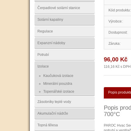
Čerpadlové solární stanice
Kód produktu:
Solární kapaliny
Výrobce:
Regulace
Dostupnost:
Expanzní nádoby
Záruka:
Potrubí
96,00 Kč
Izolace
116,16 Kč s DPH
Kaučuková izolace
Minerální pouzdra
Topenářské izolace
Popis produkt
Zásobníky teplé vody
Popis prod
700°C
Akumulační nádrže
Topná tělesa
PAROC Hvac Secti
potrubí a ventila