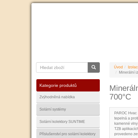
O nás
Ceník dopravy
Kontakty
Obchodní
Úvod
Izolac
Minerální i
Kategorie produktů
Mineráln
700°C
Zvýhodněná nabídka
Solární systémy
PAROC Hvac Se
tepelná a pro
Solární kolektory SUNTIME
kamenné vlny p
TZB aplikacích
Příslušenství pro solární kolektory
provedeno zes