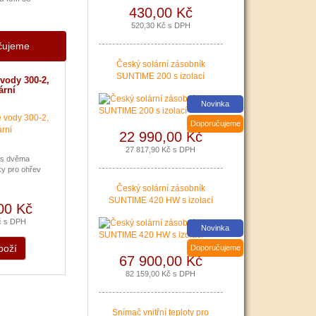
430,00 Kč
520,30 Kč s DPH
učujeme
Český solární zásobník
SUNTIME 200 s izolací
vody 300-2,
ární
Nová zelená úsporám a Kotlíkové dotace snadno s PR
Novinka
|
více zde ..
Doporučujeme
22 990,00 Kč
27 817,90 Kč s DPH
č s dvěma
ky pro ohřev
Český solární zásobník
SUNTIME 420 HW s izolací
00 Kč
č s DPH
Novinka
boží
Doporučujeme
67 900,00 Kč
82 159,00 Kč s DPH
Podávání žádostí o poslední Kotlíkové dotace v Králo
Snímač vnitřní teploty pro