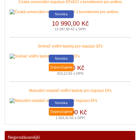
Česká univerzální regulace EFx622 s konektorem pro anténu
Novinka
10 990,00 Kč
Nová zelená úsporám a Kotlíkové dotace snadno s PROPULS SOLAR. Přijď
13 297,90 Kč s DPH
|
více zde ..
Snímač vnitřní teploty pro regulaci EFx
Novinka
672,00 Kč
Doporučujeme
813,12 Kč s DPH
Manuální ovladač vnitřní teploty pro regulaci EFx
Novinka
1 292,00 Kč
Doporučujeme
1 563,32 Kč s DPH
Podávání žádostí o poslední Kotlíkové dotace v Královéhradeckém kraji b
|
více zde ..
Nejprodávanější