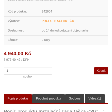
Kód produktu:
342604
Výrobce:
PROPULS SOLAR - ČR
Dostupnost:
do 14 dní od potvrzení objednávky
Záruka:
2 roky
4 940,00 Kč
5 977,40 Kč s DPH
soubor
Popis produktu
Podobné produkty
Soubory
Videa (1)
Popis produktu Instalační sada taška <30° - 1