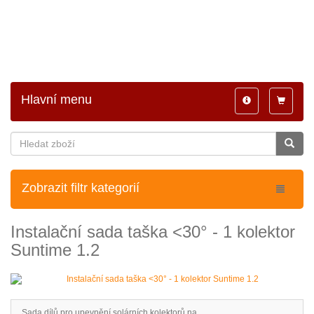
Hlavní menu
Toggle
Toggle
navigation
navigatio
Zobrazit filtr kategorií
Instalační sada taška <30° - 1 kolektor
Suntime 1.2
Sada dílů pro upevnění solárních kolektorů na ..