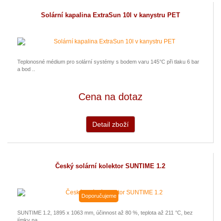
Solární kapalina ExtraSun 10l v kanystru PET
Teplonosné médium pro solární systémy s bodem varu 145°C při tlaku 6 bar
a bod ..
Cena na dotaz
Detail zboží
Český solární kolektor SUNTIME 1.2
Doporučujeme
SUNTIME 1.2, 1895 x 1063 mm, účinnost až 80 %, teplota až 211 °C, bez
jímky na ..