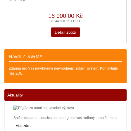
16 900,00 Kč
20 449,00 Kč s DPH
Detail zboží
Návrh ZDARMA
Zdarma pro Vás navrhneme nejvhodnější solární systém. Kontaktujte
nás ZDE
Aktuality
Snižte dopad rostoucích cen energií na váš rodinný nebo firemní rozpočet! 
|
více zde ..