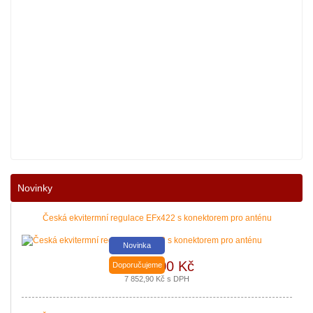
Nové podmínky dotací na nové solární systémy, tepelná čerpadla a kotle jso
Novinky
|
více zde ..
Česká ekvitermní regulace EFx422 s konektorem pro anténu
Novinka
6 490,00 Kč
Doporučujeme
7 852,90 Kč s DPH