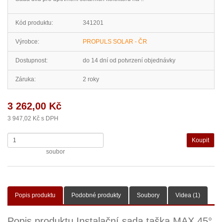
Kód produktu:
341201
Výrobce:
PROPULS SOLAR - ČR
Dostupnost:
do 14 dní od potvrzení objednávky
Záruka:
2 roky
3 262,00 Kč
3 947,02 Kč s DPH
soubor
Popis produktu
Podobné produkty
Soubory
Videa (1)
Popis produktu Instalační sada taška MAX 45°