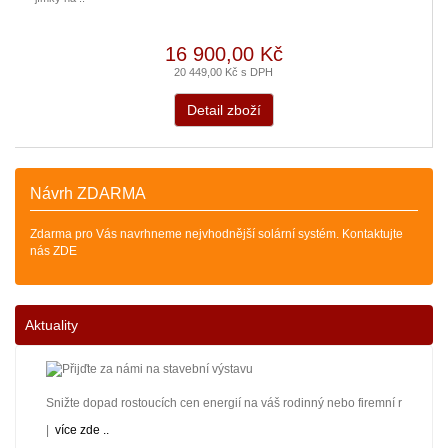
16 900,00 Kč
20 449,00 Kč s DPH
Detail zboží
Návrh ZDARMA
Zdarma pro Vás navrhneme nejvhodnější solární systém. Kontaktujte
nás ZDE
Aktuality
Snižte dopad rostoucích cen energií na váš rodinný nebo firemní rozpočet! 
|
více zde ..