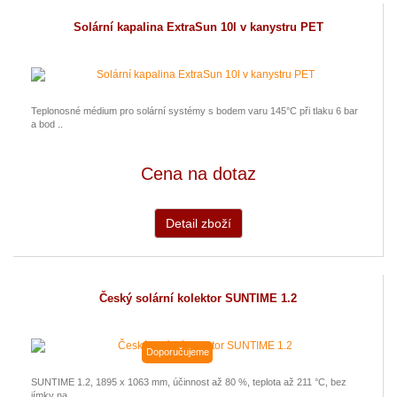
Solární kapalina ExtraSun 10l v kanystru PET
Teplonosné médium pro solární systémy s bodem varu 145°C při tlaku 6 bar
a bod ..
Cena na dotaz
Detail zboží
Český solární kolektor SUNTIME 1.2
Doporučujeme
SUNTIME 1.2, 1895 x 1063 mm, účinnost až 80 %, teplota až 211 °C, bez
jímky na ..