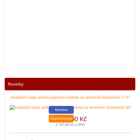
Nové podmínky dotací na nové solární systémy, tepelná čerpadla a kotle jso
Novinky
|
více zde ..
Instalační sada solární expanzní nádoby se servisním šroubením 3 / 4"
Novinka
1 436,00 Kč
Doporučujeme
1 737,56 Kč s DPH