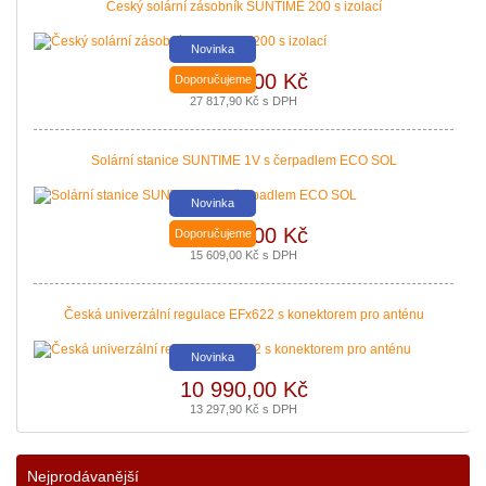
Český solární zásobník SUNTIME 200 s izolací
Novinka
22 990,00 Kč
Doporučujeme
Nová zelená úsporám a Kotlíkové dotace snadno s PROPULS SOLAR. Přijď
27 817,90 Kč s DPH
|
více zde ..
Solární stanice SUNTIME 1V s čerpadlem ECO SOL
Novinka
12 900,00 Kč
Doporučujeme
15 609,00 Kč s DPH
Česká univerzální regulace EFx622 s konektorem pro anténu
Novinka
10 990,00 Kč
13 297,90 Kč s DPH
Podávání žádostí o poslední Kotlíkové dotace v Královéhradeckém kraji b
|
více zde ..
Nejprodávanější