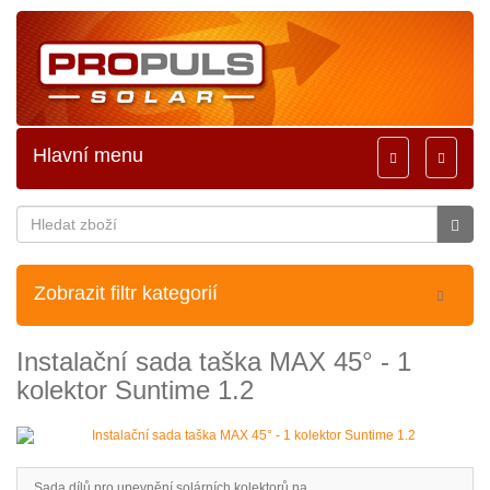
Hlavní menu
Toggle
Toggle
navigation
navigati
Zobrazit filtr kategorií
Instalační sada taška MAX 45° - 1
kolektor Suntime 1.2
Sada dílů pro upevnění solárních kolektorů na ..