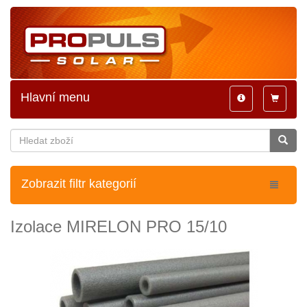
Hlavní menu
Toggle
Toggle
navigation
navigatio
Zobrazit filtr kategorií
Izolace MIRELON PRO 15/10