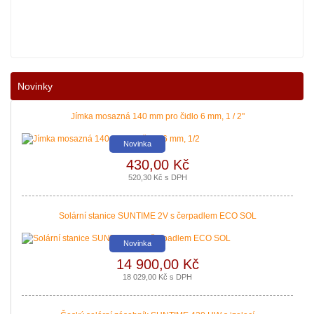
Nové podmínky dotací na nové solární systémy, tepelná čerpadla a kotle jso
Novinky
|
více zde ..
Jímka mosazná 140 mm pro čidlo 6 mm, 1 / 2"
Novinka
430,00 Kč
520,30 Kč s DPH
Solární stanice SUNTIME 2V s čerpadlem ECO SOL
Novinka
14 900,00 Kč
Nová zelená úsporám a Kotlíkové dotace snadno s PROPULS SOLAR. Přijď
18 029,00 Kč s DPH
|
více zde ..