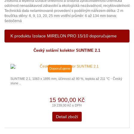
zvuková a tepelná izolace ohebnost a snadná zpracovatelnost chemická
odolnost nenasákavost zdravotní a ekologická nezávadnost, recyklovatelnost
Technická data nelaminované provedení s podélným nářezem délka: 2 m
tloušťka stěny: 6, 9, 13, 20, 25 mm vnitřní průměr: 6 až 134 mm barva:
šedočerná
K produktu Izolace MIRELON PRO 15/10 doporučujeme
Český solární kolektor SUNTIME 2.1
Doporučujeme
SUNTIME 2.1, 1063 x 1895 mm, účinnost až 80 %, teplota až 211 °C - Český
slune ..
15 900,00 Kč
19 239,00 Kč s DPH
Detail zboží