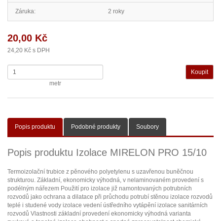
Záruka:
2 roky
20,00 Kč
24,20 Kč s DPH
metr
Popis produktu
Podobné produkty
Soubory
Popis produktu Izolace MIRELON PRO 15/10
Termoizolační trubice z pěnového polyetylenu s uzavřenou buněčnou
strukturou. Základní, ekonomicky výhodná, v nelaminovaném provedení s
podélným nářezem Použití pro izolace již namontovaných potrubních
rozvodů jako ochrana a dilatace při průchodu potrubí stěnou izolace rozvodů
teplé i studené vody izolace vedení ústředního vytápění izolace sanitárních
rozvodů Vlastnosti základní provedení ekonomicky výhodná varianta