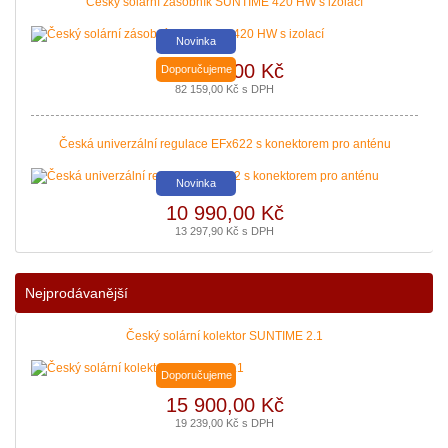
Český solární zásobník SUNTIME 420 HW s izolací
Novinka
67 900,00 Kč
Doporučujeme
82 159,00 Kč s DPH
Česká univerzální regulace EFx622 s konektorem pro anténu
Novinka
10 990,00 Kč
13 297,90 Kč s DPH
Podávání žádostí o poslední Kotlíkové dotace v Královéhradeckém kraji b
|
více zde ..
Nejprodávanější
Český solární kolektor SUNTIME 2.1
Doporučujeme
15 900,00 Kč
19 239,00 Kč s DPH