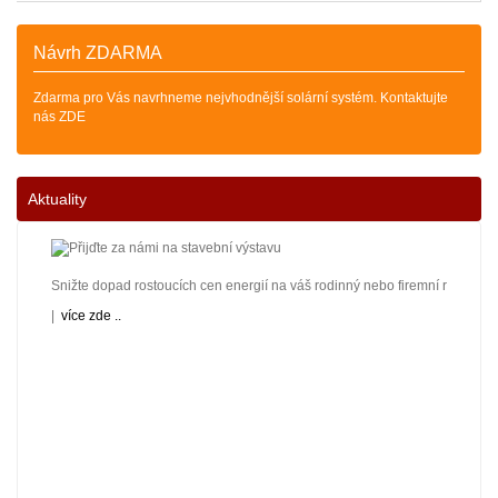
Návrh ZDARMA
Zdarma pro Vás navrhneme nejvhodnější solární systém. Kontaktujte
nás ZDE
Aktuality
Snižte dopad rostoucích cen energií na váš rodinný nebo firemní rozpočet! 
|
více zde ..