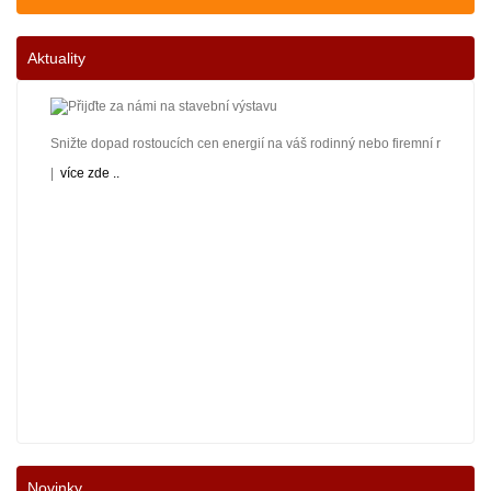
Aktuality
Snižte dopad rostoucích cen energií na váš rodinný nebo firemní rozpočet! 
|
více zde ..
Nové podmínky dotací na nové solární systémy, tepelná čerpadla a kotle jso
Novinky