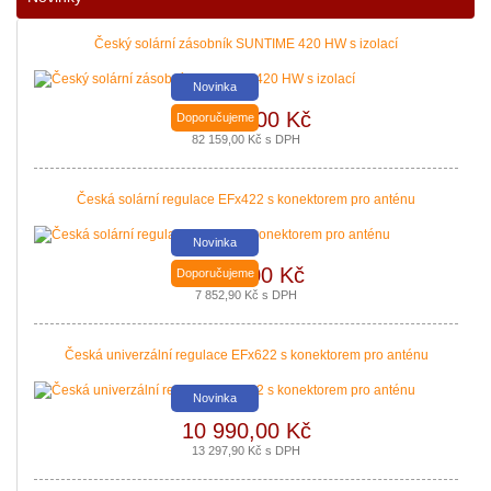
|
více zde ..
Český solární zásobník SUNTIME 420 HW s izolací
Novinka
67 900,00 Kč
Doporučujeme
82 159,00 Kč s DPH
Česká solární regulace EFx422 s konektorem pro anténu
Novinka
6 490,00 Kč
Doporučujeme
Nová zelená úsporám a Kotlíkové dotace snadno s PROPULS SOLAR. Přijď
7 852,90 Kč s DPH
|
více zde ..
Česká univerzální regulace EFx622 s konektorem pro anténu
Novinka
10 990,00 Kč
13 297,90 Kč s DPH