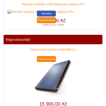
Manuální ovladač vnitřní teploty pro regulaci EFx
Novinka
1 292,00 Kč
Doporučujeme
1 563,32 Kč s DPH
Podávání žádostí o poslední Kotlíkové dotace v Královéhradeckém kraji b
|
více zde ..
Nejprodávanější
Český solární kolektor SUNTIME 2.1
Doporučujeme
15 900,00 Kč