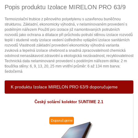
Popis produktu Izolace MIRELON PRO 63/9
Termoizolační trubice z pěnového polyetylenu s uzavřenou buněčnou
strukturou. Základní, ekonomicky výhodná, v nelaminovaném provedení s
podélným nářezem Použití pro izolace již namontovaných potrubních
rozvodů jako ochrana a dilatace při průchodu potrubí stěnou izolace rozvodů
teplé i studené vody izolace vedení ústředního vytápění izolace sanitárních
rozvodů Vlastnosti základní provedení ekonomicky výhodná varianta
zvuková a tepelná izolace ohebnost a snadná zpracovatelnost chemická
odolnost nenasákavost zdravotní a ekologická nezávadnost, recyklovatelnost
Technická data nelaminované provedení s podélným nářezem délka: 2 m
tloušťka stěny: 6, 9, 13, 20, 25 mm vnitřní průměr: 6 až 134 mm barva:
šedočerná
K produktu Izolace MIRELON PRO 63/9 doporučujeme
Český solární kolektor SUNTIME 2.1
Doporučujeme