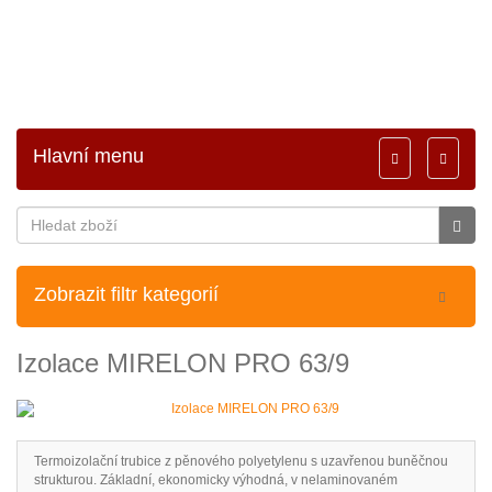
Hlavní menu
Toggle
Toggle
navigation
navigati
Zobrazit filtr kategorií
Izolace MIRELON PRO 63/9
Termoizolační trubice z pěnového polyetylenu s uzavřenou buněčnou
strukturou. Základní, ekonomicky výhodná, v nelaminovaném