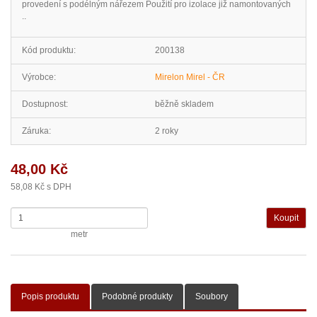
provedení s podélným nářezem Použití pro izolace již namontovaných
..
Kód produktu:
200138
Výrobce:
Mirelon Mirel - ČR
Dostupnost:
běžně skladem
Záruka:
2 roky
48,00 Kč
58,08 Kč s DPH
metr
Popis produktu
Podobné produkty
Soubory